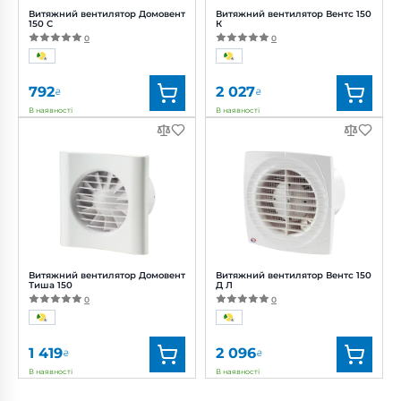
Витяжний вентилятор Домовент
Витяжний вентилятор Вентс 150
150 С
К
0
0
792
2 027
₴
₴
В наявності
В наявності
Бренд:
Домовент
Бренд:
Вентс
Артикул:
0000227794
Артикул:
0000218176
Діаметр:
150 мм
Діаметр:
150 мм
Потужність:
24 Вт
Потужність:
24 Вт
Рівень
Рівень
шуму:
38 дБ(А)
шуму:
38 дБ(А)
Витяжний вентилятор Домовент
Витяжний вентилятор Вентс 150
Тиша 150
Д Л
0
0
1 419
2 096
₴
₴
В наявності
В наявності
Бренд:
Домовент
Бренд:
Вентс