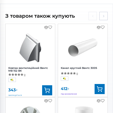
Артикул:
0688045358
Артикул:
0000218107
Діаметр:
150 мм
Діаметр:
150 мм
З товаром також купують
Потужність:
28 Вт
Потужність:
24 Вт
Рівень шуму:
35 дБ(А)
Рівень
шуму:
38 дБ(А)
Ковпак вентиляційний Вентс
Канал круглий Вентс 3005
МВ 152 ВК
0
0
412
₴
343
₴
під замовлення
закінчується
Бренд:
Вентс
Бренд:
Вентс
Артикул:
0687885229
Артикул:
0000225055