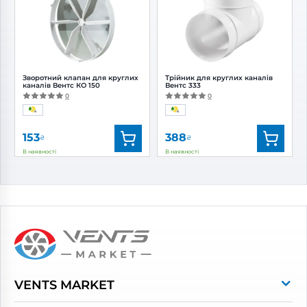
Діаметр:
150 мм
Діаметр:
150 мм
Зворотний клапан для круглих
Трійник для круглих каналів
каналів Вентс КО 150
Вентс 333
0
0
153
388
₴
₴
В наявності
В наявності
Бренд:
Вентс
Бренд:
Вентс
Артикул:
0000227671
Артикул:
0000225689
Діаметр:
150 мм
Діаметр:
150 мм
VENTS MARKET