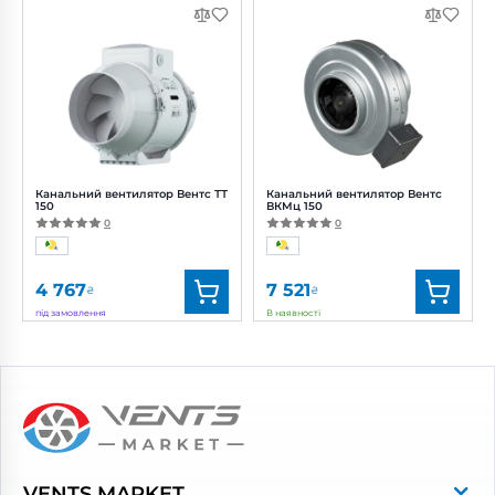
Бренд:
Домовент
Бренд:
Вентс
Артикул:
0687957522
Артикул:
0688317113
Діаметр:
150 мм
Діаметр:
160/150 мм
Потужність:
47, 60 Вт
Потужність:
25, 46, 51 Вт
Рівень
Рівень
шуму:
33, 44 дБ(А)
шуму:
20, 26, 33 дБ(А)
Канальний вентилятор Вентс ТТ
Канальний вентилятор Вентс
150
ВКМц 150
0
0
4 767
7 521
₴
₴
під замовлення
В наявності
Бренд:
Вентс
Бренд:
Вентс
Артикул:
0687820719
Артикул:
0688256613
Діаметр:
150 мм
Діаметр:
150 мм
Потужність:
47, 60 Вт
Потужність:
64 Вт
Рівень
Рівень
шуму:
33, 44 дБ(А)
шуму:
44 дБ(А)
VENTS MARKET