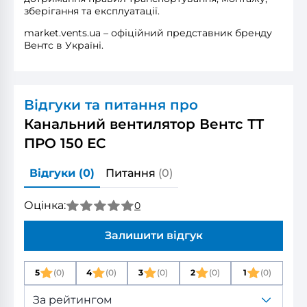
зберігання та експлуатації.
market.vents.ua – офіційний представник бренду
Вентс в Україні.
Відгуки та питання про
Канальний вентилятор Вентс ТТ
ПРО 150 ЕС
Відгуки
(0)
Питання
(0)
Оцінка:
0
Залишити відгук
5
(0)
4
(0)
3
(0)
2
(0)
1
(0)
За рейтингом