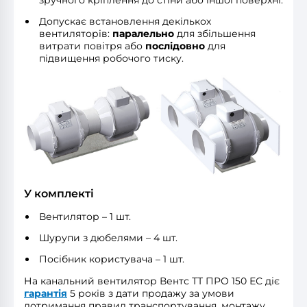
зручного кріплення до стіни або іншої поверхні.
Допускає встановлення декількох
вентиляторів:
паралельно
для збільшення
витрати повітря або
послідовно
для
підвищення робочого тиску.
У комплекті
Вентилятор – 1 шт.
Шурупи з дюбелями – 4 шт.
Посібник користувача – 1 шт.
На канальний вентилятор Вентс ТТ ПРО 150 ЕС діє
гарантія
5 років з дати продажу за умови
дотримання правил транспортування, монтажу,