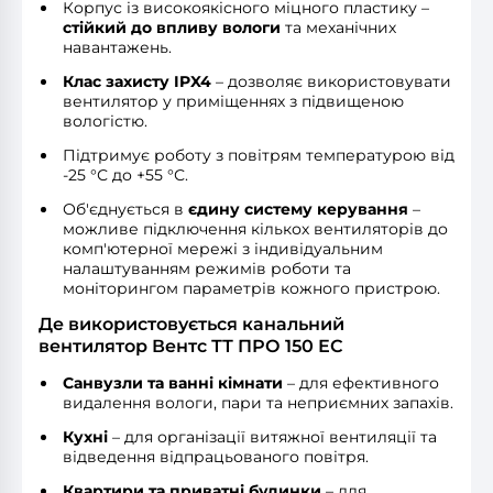
Корпус із високоякісного міцного пластику –
стійкий до впливу вологи
та механічних
навантажень.
Клас захисту IPX4
– дозволяє використовувати
вентилятор у приміщеннях з підвищеною
вологістю.
Підтримує роботу з повітрям температурою від
-25 °С до +55 °С.
Об'єднується в
єдину систему керування
–
можливе підключення кількох вентиляторів до
комп'ютерної мережі з індивідуальним
налаштуванням режимів роботи та
моніторингом параметрів кожного пристрою.
Де використовується канальний
вентилятор Вентс ТТ ПРО 150 ЕС
Санвузли та ванні кімнати
– для ефективного
видалення вологи, пари та неприємних запахів.
Кухні
– для організації витяжної вентиляції та
відведення відпрацьованого повітря.
Квартири та приватні будинки
– для