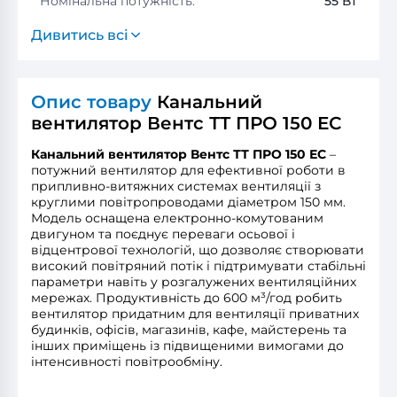
Номінальна потужність:
55 Вт
Дивитись всі
Опис товару
Канальний
вентилятор Вентс ТТ ПРО 150 ЕС
Канальний вентилятор Вентс ТТ ПРО 150 ЕС
–
потужний вентилятор для ефективної роботи в
припливно-витяжних системах вентиляції з
круглими повітропроводами діаметром 150 мм.
Модель оснащена електронно-комутованим
двигуном та поєднує переваги осьової і
відцентрової технологій, що дозволяє створювати
високий повітряний потік і підтримувати стабільні
параметри навіть у розгалужених вентиляційних
мережах. Продуктивність до 600 м³/год робить
вентилятор придатним для вентиляції приватних
будинків, офісів, магазинів, кафе, майстерень та
інших приміщень із підвищеними вимогами до
інтенсивності повітрообміну.