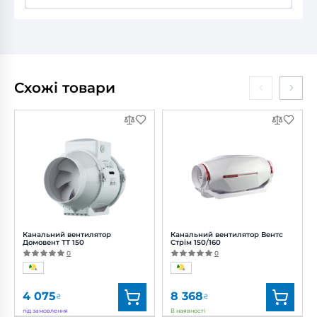
Схожі товари
Канальний вентилятор
Канальний вентилятор Вентс
Домовент ТТ 150
Стрім 150/160
0
0
4 075
8 368
₴
₴
під замовлення
В наявності