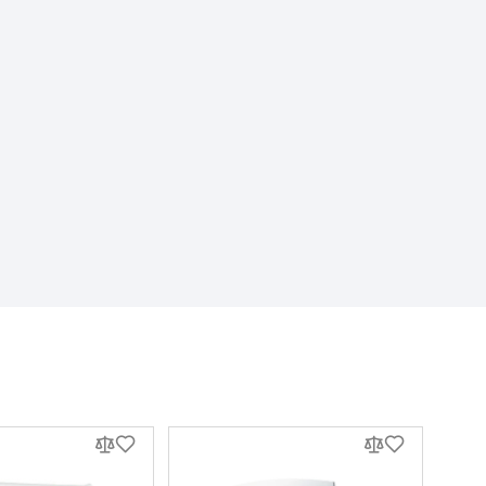
ів матеріалу, не
а помийте її під
бігає появі цвілі.
ртних умов для