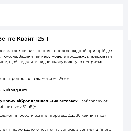
жний вентилятор Вентс Квайт 125 Т
ся: