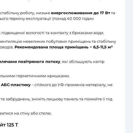
илятор Вентс Квайт 125 Т
125 Т з таймером затримки вимкнення – енергоощад
узлів, душових і кухонь. Задяки таймеру модель про
нення вимикачем, щоб видалити надлишкову вологу 
ключається до повітропроводів діаметром 125 мм.
вайт 125 Т з таймером
а
двигун на гумових віброплглинальних вставках