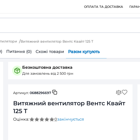
ри
Витяжні вентилятори
Витяжний вентилятор Вентс Квайт 
ія
Відгуки (0)
Питання (0)
Cхожі товари
Разом 
Безкоштовна доставка
Для замовлень від 2 500 грн
Артикул:
0688296697
Витяжний вентилятор
125 Т