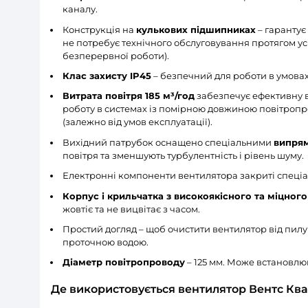
ДОКУМЕНТАЦІЯ
Опис товару
Витяжний вент
Тихий витяжний вентилятор Вентс Квайт 
витяжної вентиляції ванних кімнат, санв
протягом встановленого часу після зупи
запахи повністю.
Монтується у вентиляційні шахти або під
Переваги та особливості Вентс К
Крильчатка аеродинамічної форми
т