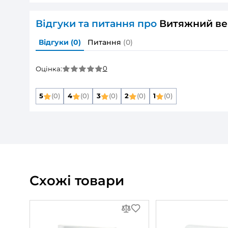
Корпус і крильчатка з високоякісно
жовтіє та не вицвітає з часом.
Простий догляд – щоб очистити вентилят
проточною водою.
Діаметр повітропроводу
– 125 мм. Мо
Де використовується вентилятор 
Ванна кімната та санвузол
– ефективно
Кухня
– усуває запахи, пари та аромати
Спальня та житлові кімнати
– тихе ви
Офіс
– видалення відпрацьованого пов
персоналу.
У комплекті