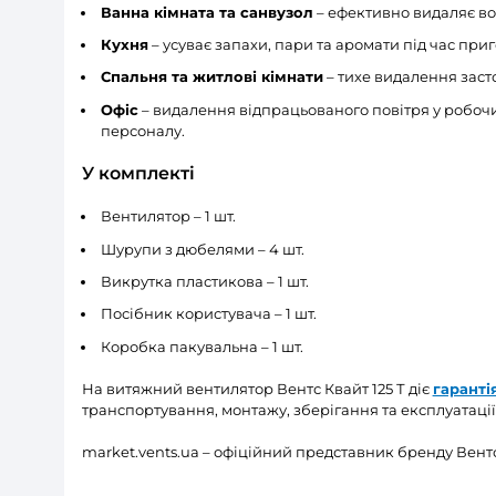
високу витрату повітря (продуктивність
Регульований таймер затримки вим
вимкнення світла (вимикача).
Зворотний клапан
– запобігає появі п
каналу.
Конструкція на
кулькових підшипник
не потребує технічного обслуговування
безперервної роботи).
Клас захисту IP45
– безпечний для роб
Витрата повітря 185 м³/год
забезпечує
роботу в системах із помірною довжин
(залежно від умов експлуатації).
Вихідний патрубок оснащено
спеціал
повітря та зменшують турбулентність і 
Електронні компоненти вентилятора 