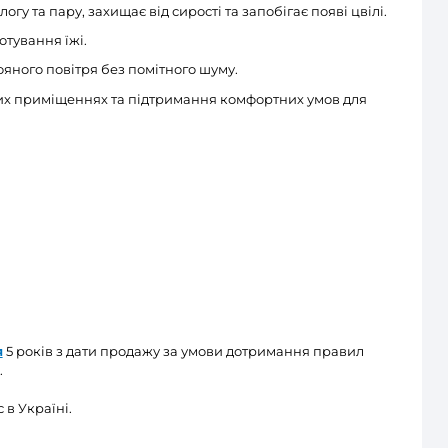
) та низький рівнь шуму 32 дБ(А).
кнення
– продовження роботи вентилятора від 2 до 3
ротягів і потраплянню холодного повітря та запахів 
ах
– гарантує стабільну роботу, низьке
енергоспожив
 протягом усього терміну експлуатації (понад 40 00
оти в умовах підвищеної вологості та контакту з бр
 ефективну вентиляцію невеликих побутових примі
ою повітропроводів.
Рекомендована площа приміщен
ьними
випрямлячами повітряного потоку
, які збі
рівень шуму.
закриті спеціальними герметичними кришками.