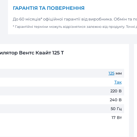
ОПЛАТА
Онлайн оплата в інтернет-м
(Apple Pay / Google Pay / Visa / Mast
Оплата при отриманні
Готівкою або карткою в наших мага
Безготівковий розрахунок д
Оплата частинами
ПриватБанк
до 6 пл
ГАРАНТІЯ ТА ПОВЕРНЕНН
До 60 місяців* офіційної гаранті
* Гарантійні терміни можуть відрізнятис