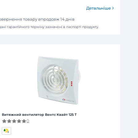
агазині
erСard)
зинах або у відділенні "Нова Пошта"
ля юридичних та фізичних осіб
Я
ї від виробника. Обмін та повернення товару впродов
я залежно від продукту. Точні дані гарантійного терміну зазна