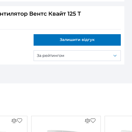
го та міцного АБС-пластику
– стійкого до УФ-промен
ор від пилу та забруднень, зніміть лицьову панель т
же встановлюватися на стіну або стелю.
Вентс Квайт 125 Т
 видаляє вологу та пару, захищає від сирості та запо
 під час приготування їжі.
далення застояного повітря без помітного шуму.
ітря у робочих приміщеннях та підтримання комфо