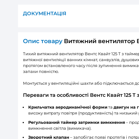
ХАРАКТЕРИСТИКИ ТОВАРУ
Витя
Основні
Розмір повітропроводу, який приєднуєть
Фазність:
Мінімальна напруга живлення:
Максимальна напруга живлення:
Частота мережі живлення:
Номінальна потужність:
Дивитись всі