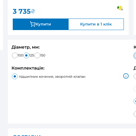
0
закінчується
Оцінка:
3 735
₴
Купити
Діаметр, мм:
100
125
150
Комплектація:
підшипник кочення, зворотній клап