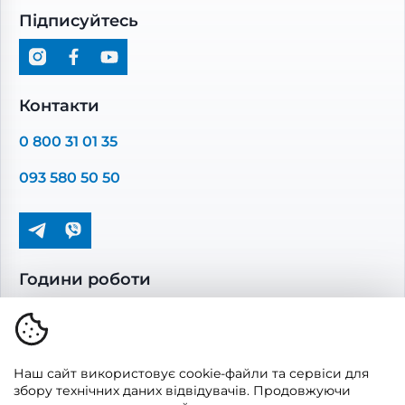
Побутові витяжні вентилятори
Блог
Договір роздрібної купівлі-продажу
Підписуйтесь
Рекуператори
Вентиляційні установки
Промислова вентиляція
Комплектуючі вентиляції
Контакти
Повітропроводи та монтажні елементи
0 800 31 01 35
Решітки вентиляційні
093 580 50 50
Дверцята ревізійні
Кондиціонування та опалення
Години роботи
Пн-Пт: 08.00 - 17.00
Сб-Нд: вихідні
Наш сайт використовує cookie-файли та сервіси для
збору технічних даних відвідувачів. Продовжуючи