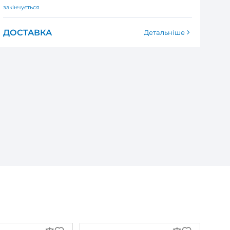
150
мм
Так
240 В
220 В
50 Гц
Витяжний вентилятор Вентс
24 Вт
0
1 891
₴