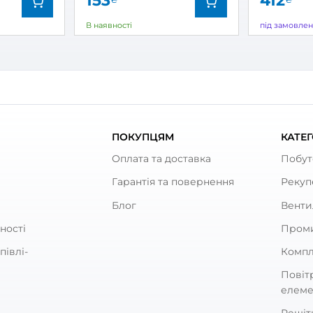
19
2 027
₴
₴
вності
В наявності
:
Домовент
Бренд:
ул:
0688045358
Артикул:
0
тр:
150 мм
Діаметр:
ність:
28 Вт
Потужність:
ь шуму:
35 дБ(А)
Рівень шуму:
ують