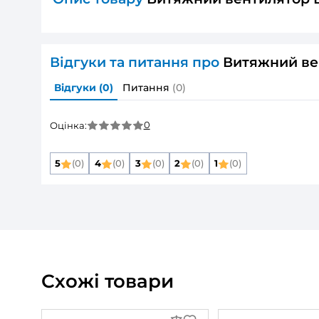
ХАРАКТЕРИСТИКИ ТОВАРУ
Витя
Основні
Розмір повітропроводу, який приєднуєть
Фазність:
Максимальна напруга живлення:
Мінімальна напруга живлення:
Частота мережі живлення:
Номінальна потужність:
Дивитись всі
Опис товару
Витяжний вент