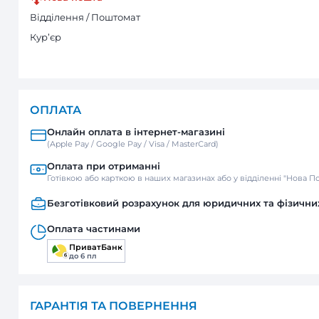
підшипник кочення
підшипник кочення, зворотній клап
ДОСТАВКА
Нова пошта
Відділення / Поштомат
Кур’єр
ОПЛАТА