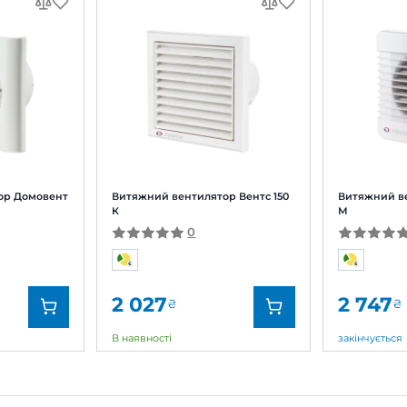
жний вентилятор Вентс 150 Д
Залишити
За рейтингом