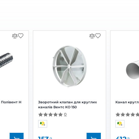
жний вентилятор Домовент
Витяжний вентилятор В
150
К
0
0