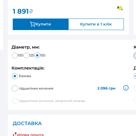
1 891
₴
Купити
Діаметр, мм:
100
125
150
Комплектація:
Базова