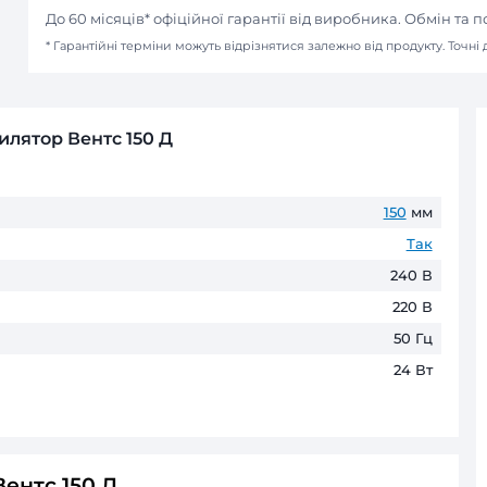
Онлайн оплата в інтернет-м
(Apple Pay / Google Pay / Visa / Mast
Оплата при отриманні
Готівкою або карткою в наших мага
Безготівковий розрахунок д
Оплата частинами
ПриватБанк
до 6 пл
ГАРАНТІЯ ТА ПОВЕРНЕНН
До 60 місяців* офіційної гаранті
* Гарантійні терміни можуть відрізнятис