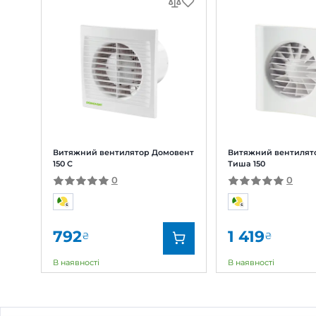
Відгуки та питання про
Витя
Відгуки
(0)
Питання
(0)
0
Оцінка:
5
(0)
4
(0)
3
(0)
2
(0)
1
(0)