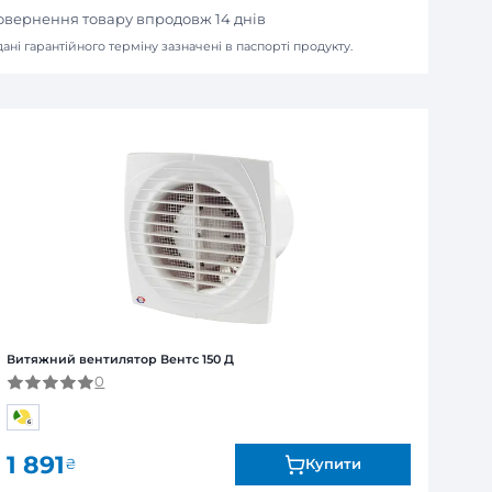
агазині
erСard)
зинах або у відділенні "Нова Пошта"
ля юридичних та фізичних осіб
Я
ї від виробника. Обмін та повернення товару впродов
я залежно від продукту. Точні дані гарантійного терміну зазна