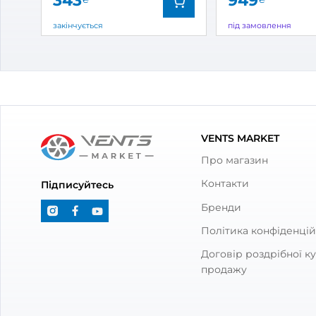
792
1 4
₴
В наявності
В ная
Бренд:
Домовент
Бренд
Артикул:
0000227794
Артик
Діаметр:
150 мм
Діаме
Потужність:
24 Вт
Потуж
Рівень шуму:
38 дБ(А)
Рівен
З товаром також куп