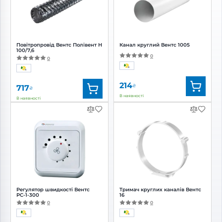
Повітропровід Вентс Полівент Н
Канал круглий Вентс 1005
100/7,6
0
0
214
₴
717
₴
В наявності
В наявності
Бренд:
Вентс
Бренд:
Вентс
Артикул:
0000228290
Артикул:
0687843997
Діаметр:
100 мм
Діаметр:
100 мм
Регулятор швидкості Вентс
Тримач круглих каналів Вентс
РС-1-300
16
0
0