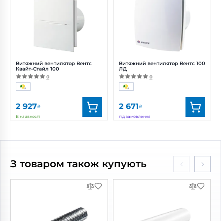
Діаметр:
100 мм
Діаметр:
100 мм
Потужність:
8 Вт
Потужність:
8 Вт
Рівень
Рівень
шуму:
27 дБ(А)
шуму:
27 дБ(А)
Витяжний вентилятор Вентс
Витяжний вентилятор Вентс 100
Квайт-Стайл 100
ЛД
0
0
2 927
2 671
₴
₴
В наявності
під замовлення
Бренд:
Вентс
Бренд:
Вентс
Артикул:
0688280787
Артикул:
0000215857
Діаметр:
100 мм
Діаметр:
100 мм
З товаром також купують
Потужність:
7.5 Вт
Потужність:
14 Вт
Рівень
Рівень шуму:
33 дБ(А)
шуму:
26 дБ(А)