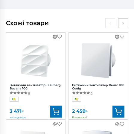
Схожі товари
Витяжний вентилятор Blauberg
Витяжний вентилятор Вентс 100
Bavaria 100
Солід
0
0
3 471
2 459
₴
₴
закінчується
В наявності
Бренд:
Blauberg
Бренд:
Вентс
Артикул:
0688098806
Артикул:
0688063189