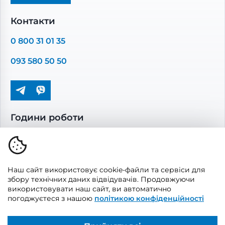
Промислова вентиляція
Комплектуючі вентиляції
Контакти
Повітропроводи та монтажні елементи
0 800 31 01 35
Решітки вентиляційні
093 580 50 50
Дверцята ревізійні
Кондиціонування та опалення
Години роботи
Пн-Пт: 08.00 - 17.00
Сб-Нд: вихідні
Наш сайт використовує cookie-файли та сервіси для
збору технічних даних відвідувачів. Продовжуючи
використовувати наш сайт, ви автоматично
погоджуєтеся з нашою
політикою конфіденційності
© 2026, Vents Market
Створено
UAITLAB