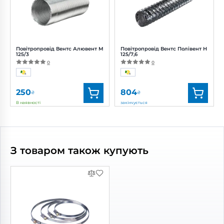
Повітропровід Вентс Алювент М
Повітропровід Вентс Полівент Н
125/3
125/7,6
0
0
250
804
₴
₴
В наявності
закінчується
Бренд:
Вентс
Бренд:
Вентс
Артикул:
0000219458
Артикул:
0000228295
Діаметр:
125 мм
Діаметр:
125 мм
З товаром також купують