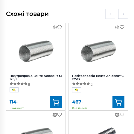
Схожі товари
Повітропровід Вентс Алювент М
Повітропровід Вентс Алювент С
125/1
125/3
0
0
114
467
₴
₴
В наявності
В наявності
Бренд:
Вентс
Бренд:
Вентс
Артикул:
0000219454
Артикул:
0000219597
Діаметр:
125 мм
Діаметр:
125 мм