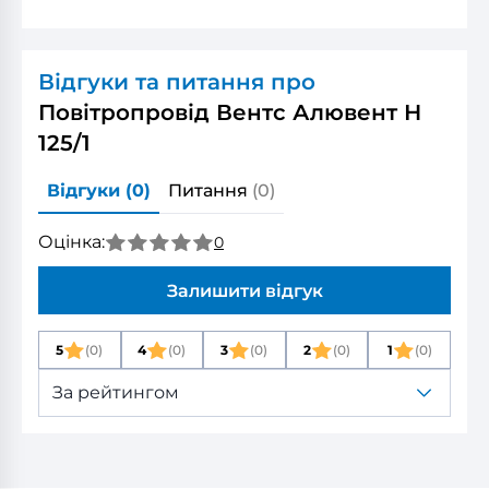
Відгуки та питання про
Повітропровід Вентс Алювент Н
125/1
Відгуки
(0)
Питання
(0)
Оцінка:
0
Залишити відгук
5
(0)
4
(0)
3
(0)
2
(0)
1
(0)
За рейтингом