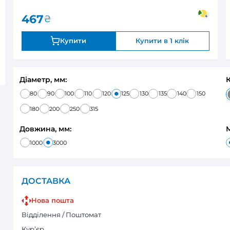
0
В наявності
Оцінка:
467
₴
Купити
Діаметр, мм:
80
90
100
110
120
125
180
200
250
315
Довжина, мм: