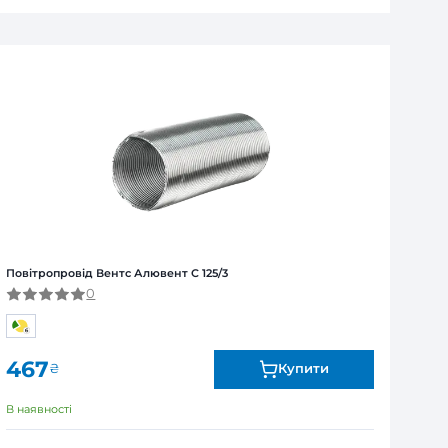
зинах або у відділенні "Нова Пошта"
ля юридичних та фізичних осіб
Я
ї від виробника. Обмін та повернення товару впродов
я залежно від продукту. Точні дані гарантійного терміну зазна