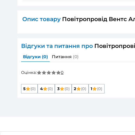
Основні
Розмір повітропроводу, який приєднуєть
Мінімальна температура оточуючого пов
Максимальна температура оточуючого п
Матеріал корпусу:
Колір:
Тип пакування:
Дивитись всі
ДОКУМЕНТАЦІЯ
Поліграфія