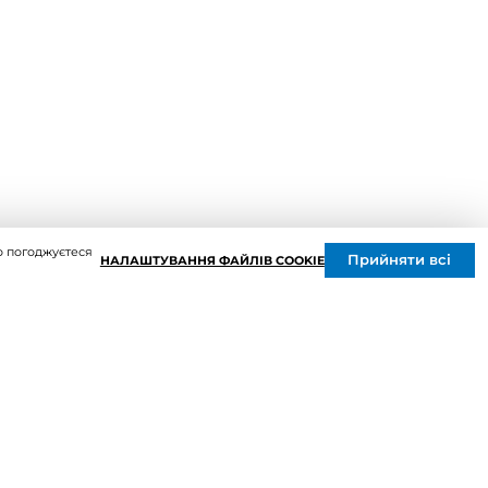
Решітки вентиляційні
Дверцята ревізійні
Кондиціонування та опалення