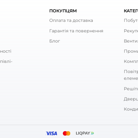
Вентс Алювент С 125/3
тропровід Вентс Алювент С 125/3
Залишити
За рейтингом