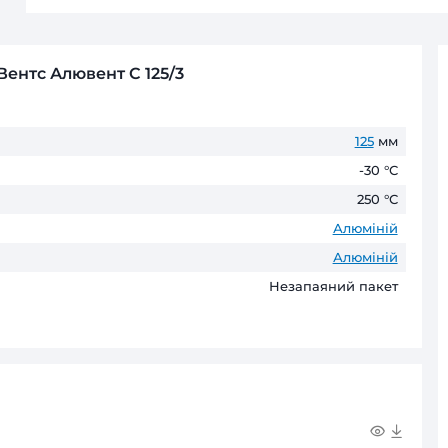
Готівкою або карткою в наших мага
Безготівковий розрахунок д
Оплата частинами
ПриватБанк
до 6 пл
ГАРАНТІЯ ТА ПОВЕРНЕНН
До 60 місяців* офіційної гаранті
* Гарантійні терміни можуть відрізнятис
тропровід Вентс Алювент С 125/3