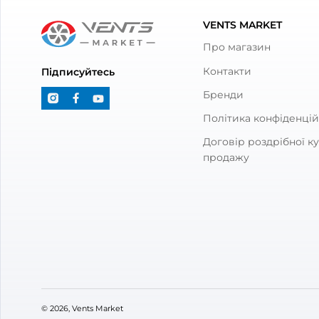
Опис товару
Повітропровід 
Відгуки та питання про
Пові
Відгуки
(0)
Питання
(0)
0
Оцінка:
5
(0)
4
(0)
3
(0)
2
(0)
1
(0)