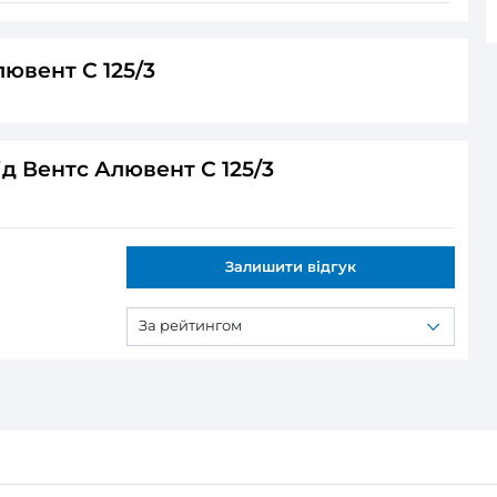
ся:
ітря:
овітря: