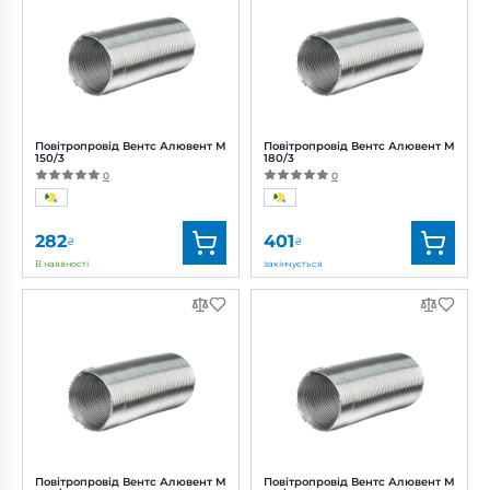
Діаметр:
135 мм
Діаметр:
140 мм
Повітропровід Вентс Алювент М
Повітропровід Вентс Алювент М
150/3
180/3
0
0
282
401
₴
₴
В наявності
закінчується
Бренд:
Вентс
Бренд:
Вентс
Артикул:
0000219476
Артикул:
0000219482
Діаметр:
150 мм
Діаметр:
180 мм
Повітропровід Вентс Алювент М
Повітропровід Вентс Алювент М