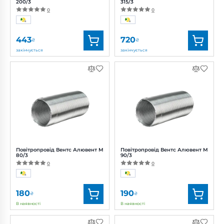
200/3
315/3
0
0
443
720
₴
₴
закінчується
закінчується
Бренд:
Вентс
Бренд:
Вентс
Артикул:
0000219485
Артикул:
0000219488
Діаметр:
200 мм
Діаметр:
315 мм
Повітропровід Вентс Алювент М
Повітропровід Вентс Алювент М
80/3
90/3
0
0
180
190
₴
₴
В наявності
В наявності
Бренд:
Вентс
Бренд:
Вентс