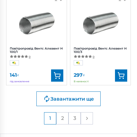
Артикул:
0000219425
Артикул:
0687867339
Діаметр:
80 мм
Діаметр:
90 мм
Повітропровід Вентс Алювент Н
Повітропровід Вентс Алювент Н
100/1
100/3
0
0
141
297
₴
₴
під замовлення
В наявності
Бренд:
Вентс
Бренд:
Вентс
Завантажити ще
Артикул:
0000219498
Артикул:
0000219504
Діаметр:
100 мм
Діаметр:
100 мм
1
2
3