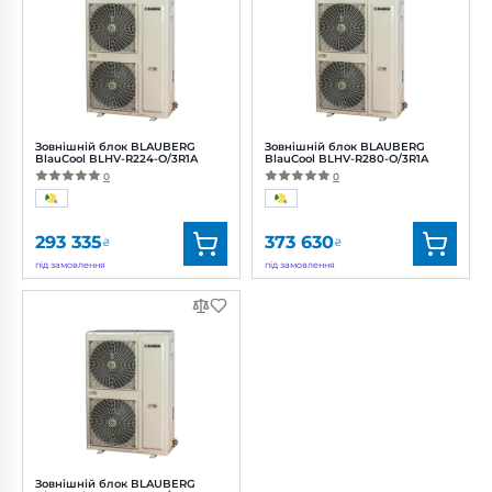
Зовнішній блок BLAUBERG
Зовнішній блок BLAUBERG
BlauCool BLHV-R224-O/3R1A
BlauCool BLHV-R280-O/3R1A
0
0
293 335
373 630
₴
₴
під замовлення
під замовлення
Бренд:
Blauberg
Бренд:
Blauberg
Артикул:
0688390900
Артикул:
0688391710
Зовнішній блок BLAUBERG