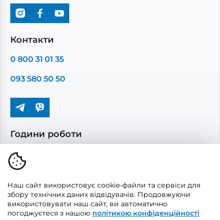
Вентиляційні установки
Промислова вентиляція
Комплектуючі вентиляції
Контакти
Повітропроводи та монтажні елементи
0 800 31 01 35
Решітки вентиляційні
093 580 50 50
Дверцята ревізійні
Кондиціонування та опалення
Години роботи
Пн-Пт: 08.00 - 17.00
Сб-Нд: вихідні
Наш сайт використовує cookie-файли та сервіси для
збору технічних даних відвідувачів. Продовжуючи
використовувати наш сайт, ви автоматично
погоджуєтеся з нашою
політикою конфіденційності