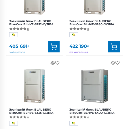
Зовнішній блок BLAUBERG
Зовнішній блок BLAUBERG
BlauCool BLHVE-S252-O/3R1A
BlauCool BLHVE-S280-O/3R1A
0
0
405 691
422 190
₴
₴
закінчується
під замовлення
Бренд:
Blauberg
Бренд:
Blauberg
Артикул:
0688390904
Артикул:
0688390905
Потужність:
13400 Вт
Потужність:
14300 Вт
Зовнішній блок BLAUBERG
Зовнішній блок BLAUBERG
BlauCool BLHVE-S335-O/3R1A
BlauCool BLHVE-S400-O/3R1A
0
0