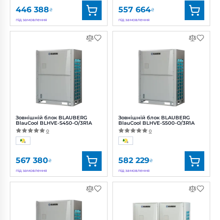
446 388
557 664
₴
₴
під замовлення
під замовлення
Бренд:
Blauberg
Бренд:
Blauberg
Артикул:
0688390906
Артикул:
0688391716
Потужність:
14800 Вт
Потужність:
18300 Вт
Зовнішній блок BLAUBERG
Зовнішній блок BLAUBERG
BlauCool BLHVE-S450-O/3R1A
BlauCool BLHVE-S500-O/3R1A
0
0
567 380
582 229
₴
₴
під замовлення
під замовлення
Бренд:
Blauberg
Бренд:
Blauberg
Артикул:
0688390908
Артикул:
0688391726
Потужність:
18800 Вт
Потужність:
22000 Вт