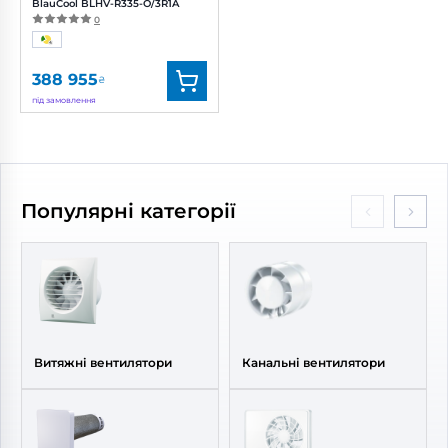
BlauCool BLHV-R335-O/3R1A
0
388 955
₴
під замовлення
Бренд:
Blauberg
Артикул:
0688391711
Популярні категорії
Витяжні вентилятори
Канальні вентилятори