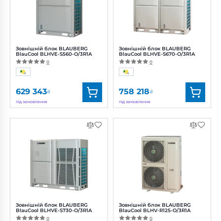
Зовнішній блок BLAUBERG
Зовнішній блок BLAUBERG
BlauCool BLHVE-S560-O/3R1A
BlauCool BLHVE-S670-O/3R1A
0
0
629 343
758 218
₴
₴
під замовлення
під замовлення
Бренд:
Blauberg
Бренд:
Blauberg
Артикул:
0688391729
Артикул:
0688390914
Потужність:
24400 Вт
Потужність:
26200 Вт
Зовнішній блок BLAUBERG
Зовнішній блок BLAUBERG
BlauCool BLHVE-S730-O/3R1A
BlauCool BLHV-R125-O/3R1A
0
0