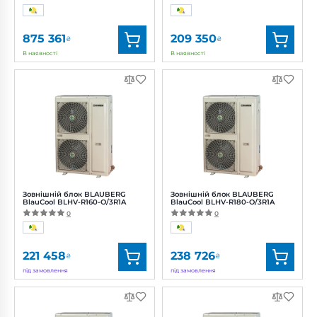
875 361
209 350
₴
₴
В наявності
В наявності
Бренд:
Blauberg
Бренд:
Blauberg
Артикул:
0688390915
Артикул:
0688390895
Потужність:
30700 Вт
Зовнішній блок BLAUBERG
Зовнішній блок BLAUBERG
BlauCool BLHV-R160-O/3R1A
BlauCool BLHV-R180-O/3R1A
0
0
221 458
238 726
₴
₴
під замовлення
під замовлення
Бренд:
Blauberg
Бренд:
Blauberg
Артикул:
0688390897
Артикул:
0688391706