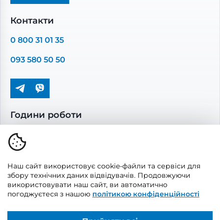
Промислова вентиляція
Комплектуючі вентиляції
Контакти
Повітропроводи та монтажні елементи
0 800 31 01 35
Решітки вентиляційні
093 580 50 50
Дверцята ревізійні
Кондиціонування та опалення
Години роботи
Пн-Пт: 08.00 - 17.00
Сб-Нд: вихідні
Наш сайт використовує cookie-файли та сервіси для
збору технічних даних відвідувачів. Продовжуючи
використовувати наш сайт, ви автоматично
погоджуєтеся з нашою
політикою конфіденційності
© 2026, Vents Market
Створено
UAITLAB