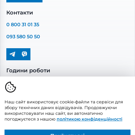
Промислова вентиляція
Комплектуючі вентиляції
Контакти
Повітропроводи та монтажні елементи
0 800 31 01 35
Решітки вентиляційні
093 580 50 50
Дверцята ревізійні
Кондиціонування та опалення
Години роботи
Пн-Пт: 08.00 - 17.00
Сб-Нд: вихідні
Наш сайт використовує cookie-файли та сервіси для
збору технічних даних відвідувачів. Продовжуючи
використовувати наш сайт, ви автоматично
погоджуєтеся з нашою
політикою конфіденційності
© 2026, Vents Market
Створено
UAITLAB