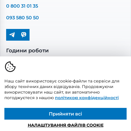
Повітропроводи та монтажні елементи
0 800 31 01 35
Решітки вентиляційні
093 580 50 50
Дверцята ревізійні
Кондиціонування та опалення
Години роботи
Пн-Пт: 08.00 - 17.00
Сб-Нд: вихідні
Наш сайт використовує cookie-файли та сервіси для
збору технічних даних відвідувачів. Продовжуючи
використовувати наш сайт, ви автоматично
погоджуєтеся з нашою
політикою конфіденційності
© 2026, Vents Market
Створено
UAITLAB
Прийняти всі
НАЛАШТУВАННЯ ФАЙЛІВ COOKIE