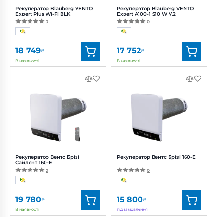
Рекуператор Blauberg VENTO
Рекуператор Blauberg VENTO
Expert Plus Wi-Fi BLK
Expert A100-1 S10 W V.2
0
0
18 749
17 752
₴
₴
В наявності
В наявності
Бренд:
Blauberg
Бренд:
Blauberg
Артикул:
0688398686
Артикул:
0688187479
Діаметр:
160 мм
Діаметр:
160 мм
Потужність:
3.61, 4.15, 5.20 Вт
Потужність:
3.20, 4.00, 6.60, 18.00 Вт
Рівень
Рівень
шуму:
11, 18, 21 дБ(А)
шуму:
13, 18, 30, 42 дБ(А)
Рекуператор Вентс Брізі
Рекуператор Вентс Брізі 160-E
Сайлент 160-E
0
0
19 780
15 800
₴
₴
В наявності
під замовлення