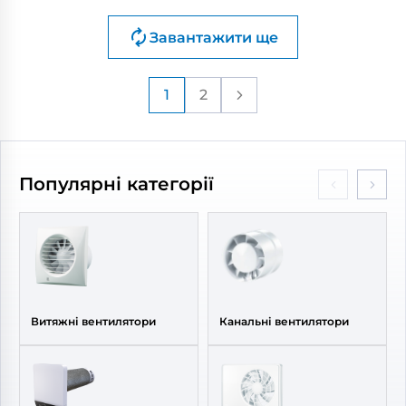
Бренд:
Вентс
Бренд:
Вентс
Завантажити ще
Артикул:
0688519087
Артикул:
0688411416
Діаметр:
160 мм
Діаметр:
160 мм
Потужність:
3, 5, 8 Вт
Потужність:
22 Вт
1
2
Рівень
Рівень
шуму:
14, 27, 40 дБ(А)
шуму:
42 дБ(А)
Популярні категорії
Витяжні вентилятори
Канальні вентилятори