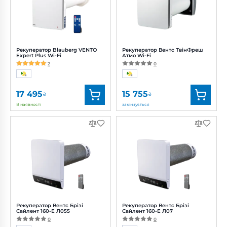
Потужність:
2.40, 3.70 Вт
Потужність:
22 Вт
Рівень
Рівень
шуму:
21, 26 дБ(А)
шуму:
42 дБ(А)
Рекуператор Blauberg VENTO
Рекуператор Вентс ТвінФреш
Expert Plus Wi-Fi
Атмо Wi-Fi
2
0
17 495
15 755
₴
₴
В наявності
закінчується
Бренд:
Blauberg
Бренд:
Вентс
Артикул:
0688239836
Артикул:
0688398161
Діаметр:
160 мм
Діаметр:
160 мм
Потужність:
3.61, 4.15, 5.20 Вт
Потужність:
1.1, 2.0, 3.4 Вт
Рівень
Рівень
шуму:
11, 18, 21 дБ(А)
шуму:
11, 21, 27 дБ(А)
Рекуператор Вентс Брізі
Рекуператор Вентс Брізі
Сайлент 160-E Л055
Сайлент 160-E Л07
0
0