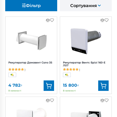
Фільтр
Сортування
Рекуператор Домовент Соло 35
Рекуператор Вентс Брізі 160-E
Л07
1
1
4 782
15 800
₴
₴
В наявності
В наявності
Бренд:
Домовент
Бренд:
Вентс
Артикул:
0688515879
Артикул:
0688439194
Діаметр:
106 мм
Діаметр:
160 мм