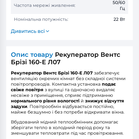
50/60
Частота мережі живлення:
Гц
Номінальна потужність:
22 Вт
Дивитись всі
Опис товару
Рекуператор Вентс
Брізі 160-E Л07
Рекуператор Вентс Брізі 160-E Л07
забезпечує
вентиляцію окремих кімнат без складної системи
повітропроводів. Компактна установка
подає
свіже повітря
з вулиці та одночасно видаляє
несвіже з приміщення, сприяє підтриманню
нормального рівня вологості
й
знижує відчуття
задухи
. Повітрообмін відбувається постійно,
майже безшумно і без потреби відкривати вікна.
Вбудований мідний теплообмінник допомагає
зберігати тепло в холодний період року та
зменшувати тепловтрати під час провітрювання.