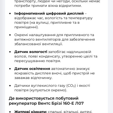
транспорту, людей чи негоди, оскільки немає
потреби тримати вікна відкритими.
Інформативний цифровий дисплей
–
відображає час, вологість та температуру
повітря (на вулиці, припливне та в
приміщенні).
Окремі налаштування для припливного та
витяжного вентиляторів для забезпечення
збалансованої вентиляції.
Датчик вологості
запобігає надлишковій
волозі, появі конденсату, утворенню цвілі та
пересушуванню повітря.
Датчик освітлення
автоматично знижує
яскравість дисплея вночі, щоб пристрій не
заважав відпочинку.
Датчики вуглекислого газу (CO₂) і якості
повітря (купуються окремо).
Де використовується побутовий
рекуператор Вентс Брізі 160-E Л07
Житлові кімнати:
спальні, вітальні, дитячі,