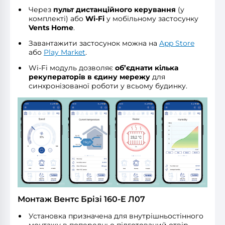
Через
пульт дистанційного керування
(у
комплекті) або
Wi-Fi
у мобільному застосунку
Vents Home
.
Завантажити застосунок можна на
App Store
або
Play Market
.
Wi-Fi модуль дозволяє
об’єднати кілька
рекуператорів в єдину мережу
для
синхронізованої роботи у всьому будинку.
Монтаж Вентс Брізі 160-E Л07
Установка призначена для внутрішньостінного
монтажу в попередньо підготований отвір