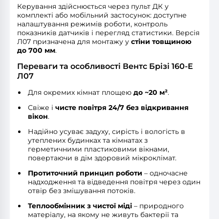
Керування здійснюється через пульт ДК у
комплекті або мобільний застосунок: доступне
налаштування режимів роботи, контроль
показників датчиків і перегляд статистики. Версія
Л07 призначена для монтажу у
стіни товщиною
до 700 мм
.
Переваги та особливості Вентс Брізі 160-E
Л07
Для окремих кімнат площею
до ~20 м²
.
Свіже і
чисте повітря 24/7 без відкривання
вікон
.
Надійно усуває задуху, сирість і вологість в
утеплених будинках та кімнатах з
герметичними пластиковими вікнами,
повертаючи в дім здоровий мікроклімат.
Протиточний принцип роботи
– одночасне
надходження та відведення повітря через один
отвір без змішування потоків.
Теплообмінник з чистої міді
– природного
матеріалу, на якому не живуть бактерії та