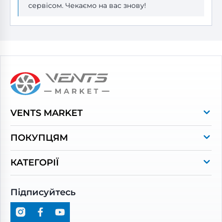
сервісом. Чекаємо на вас знову!
VENTS MARKET
Про магазин
ПОКУПЦЯМ
Контакти
Оплата та доставка
Бренди
КАТЕГОРІЇ
Гарантія та повернення
Політика конфіденційності
Побутові витяжні вентилятори
Блог
Договір роздрібної купівлі-продажу
Підписуйтесь
Рекуператори
Вентиляційні установки