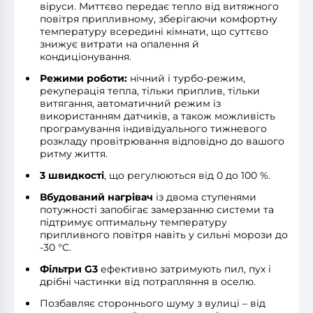
віруси. Миттєво передає тепло від витяжного
повітря припливному, зберігаючи комфортну
температуру всередині кімнати, що суттєво
знижує витрати на опалення й
кондиціонування.
Режими роботи:
нічний і турбо-режим,
рекуперація тепла, тільки приплив, тільки
витягання, автоматичний режим із
використанням датчиків, а також можливість
програмування індивідуального тижневого
розкладу провітрювання відповідно до вашого
ритму життя.
3 швидкості
, що регулюються від 0 до 100 %.
Вбудований нагрівач
із двома ступенями
потужності запобігає замерзанню системи та
підтримує оптимальну температуру
припливного повітря навіть у сильні морози до
-30 °C.
Фільтри G3
ефективно затримують пил, пух і
дрібні частинки від потрапляння в оселю.
Позбавляє стороннього шуму з вулиці – від