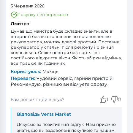
3 Червеня 2026
Покупку підтверджено
Дмитро
Думав що майстра буде складно знайти, але в
інтернеті безліч оголошень по встановленню
рекуператора, монтаж доволі простий. Поставив
рекуператор у спальні після ремонту і різниця
колосальна. Свіже повітря без протягів і
постійного відкриття вікон. Якість збірки відмінна,
все працює як годинник.
Користуюсь:
Місяць
Переваги:
Чудовий сервіс, гарний пристрій.
Рекомендую, різницю ви відчуєте одразу.
1
0
Вам допоміг цей відгук?
Відповідь Vents Market
Дякуємо за позитивний відгук. Нам приємно
знати, що ви задоволені покупкою та нашим