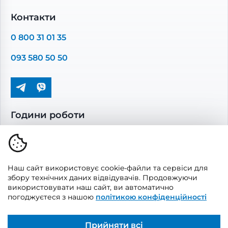
Промислова вентиляція
Комплектуючі вентиляції
Контакти
Повітропроводи та монтажні елементи
0 800 31 01 35
Решітки вентиляційні
093 580 50 50
Дверцята ревізійні
Кондиціонування та опалення
Години роботи
Пн-Пт: 08.00 - 17.00
Сб-Нд: вихідні
Наш сайт використовує cookie-файли та сервіси для
збору технічних даних відвідувачів. Продовжуючи
використовувати наш сайт, ви автоматично
погоджуєтеся з нашою
політикою конфіденційності
© 2026, Vents Market
Створено
UAITLAB
Прийняти всі