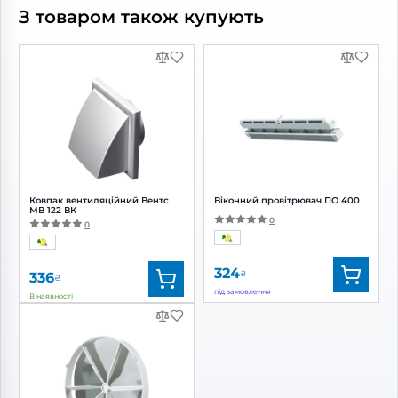
З товаром також купують
Ковпак вентиляційний Вентс
Віконний провітрювач ПО 400
МВ 122 ВК
0
0
324
₴
336
₴
під замовлення
В наявності
Бренд:
Вентс
Бренд:
Вентс
Артикул:
0687826735
Артикул:
0687868374
Діаметр:
120 мм