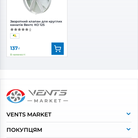
Зворотний клапан для круглих
каналів Вентс КО 125
0
137
₴
В наявності
Бренд:
Вентс
Артикул:
0000227664
Діаметр:
125 мм
VENTS MARKET
Про магазин
ПОКУПЦЯМ
Контакти