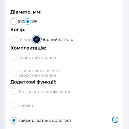
Діаметр, мм:
100
125
Колір:
Білий
Чорний сапфір
Комплектація:
зворотній клапан
підшипник кочення,
зворотній клапан
Додаткові функції:
Без додаткових функцій
таймер
таймер, датчик вологості