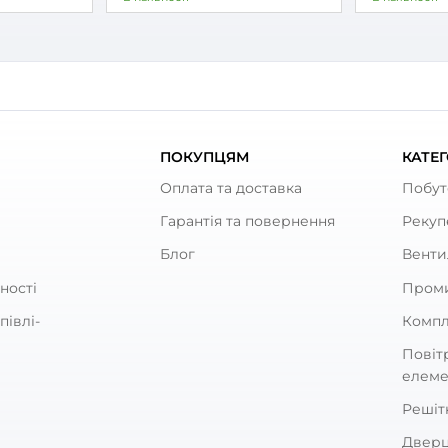
20
1 375
₴
₴
амовлення
під замовлення
:
Вентс
Бренд:
ул:
0000216015
Артикул:
0
тр:
100 мм
Діаметр:
ність:
14 Вт
Потужність:
ь шуму:
34 дБ(А)
Рівень шуму:
ують