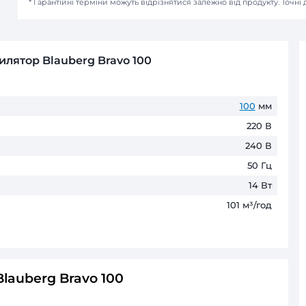
Оплата при отриманні
Готівкою або карткою в наших мага
Безготівковий розрахунок д
Оплата частинами
ПриватБанк
до 6 пл
ГАРАНТІЯ ТА ПОВЕРНЕНН
До 60 місяців* офіційної гаранті
* Гарантійні терміни можуть відрізнятис
жний вентилятор Blauberg Bravo 100