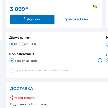
0
закінчується
Оцінка:
3 099
₴
Купити
Діаметр, мм:
100
125
150
Комплектація:
зворотній клапан