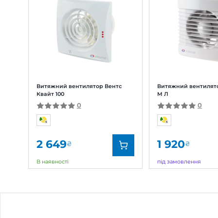
Відгуки та питання про
Витя
Відгуки
(0)
Питання
(0)
0
Оцінка:
5
(0)
4
(0)
3
(0)
2
(0)
1
(0)
Схожі товари