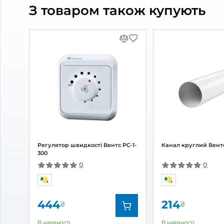
Витяжний вентилятор Вентс
Витяж
Квайт 100
М Л
0