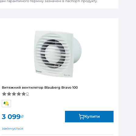
зинах або у відділенні "Нова Пошта"
ля юридичних та фізичних осіб
Я
ї від виробника. Обмін та повернення товару впродов
я залежно від продукту. Точні дані гарантійного терміну зазна