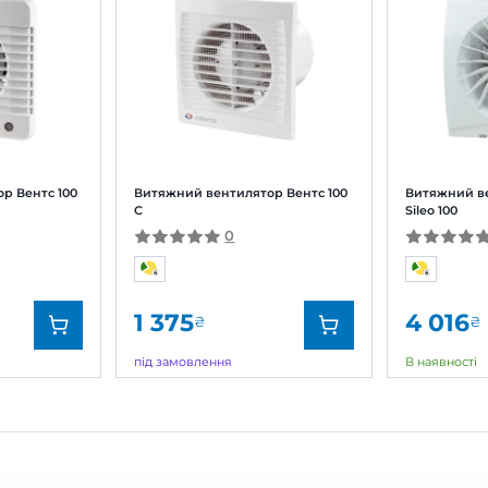
жний вентилятор Blauberg Bravo 1
Залишити
За рейтингом