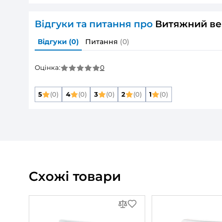
Основні
Розмір повітропроводу, який приєднуєть
Мінімальна напруга живлення:
Максимальна напруга живлення:
Частота мережі живлення:
Номінальна потужність:
Максимальна витрата повітря:
Дивитись всі
Опис товару
Витяжний вент