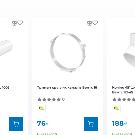
ний вентилятор Вентс 100
Витяжний вентилятор В
С
0
0