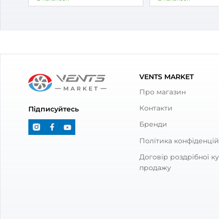
2 649
1 9
₴
В наявності
під з
Бренд:
Вентс
Бренд
Артикул:
0688295089
Артик
Діаметр:
100 мм
Діаме
Потужність:
7.5 Вт
Потуж
Рівень шуму:
25 дБ(А)
Рівен
З товаром також куп