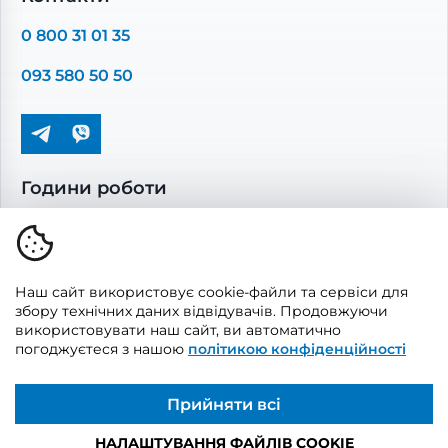
Повітропроводи та монтажні елементи
0 800 31 01 35
Решітки вентиляційні
093 580 50 50
Дверцята ревізійні
Кондиціонування та опалення
Години роботи
Пн-Пт: 08.00 - 17.00
Сб-Нд: вихідні
Наш сайт використовує cookie-файли та сервіси для
збору технічних даних відвідувачів. Продовжуючи
використовувати наш сайт, ви автоматично
погоджуєтеся з нашою
політикою конфіденційності
© 2026, Vents Market
Створено
UAITLAB
Прийняти всі
НАЛАШТУВАННЯ ФАЙЛІВ COOKIE