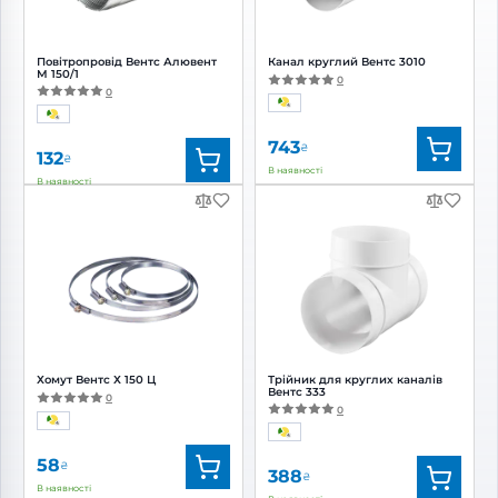
Повітропровід Вентс Алювент
Канал круглий Вентс 3010
М 150/1
0
0
743
₴
132
₴
В наявності
В наявності
Бренд:
Вентс
Бренд:
Вентс
Артикул:
0000219472
Артикул:
0000225066
Діаметр:
150 мм
Діаметр:
150 мм
Хомут Вентс Х 150 Ц
Трійник для круглих каналів
Вентс 333
0
0
58
₴
388
₴
В наявності