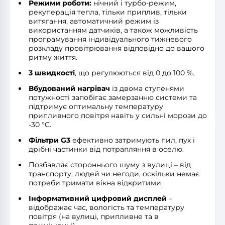
Режими роботи:
нічний і турбо-режим,
рекуперація тепла, тільки приплив, тільки
витягання, автоматичний режим із
використанням датчиків, а також можливість
програмування індивідуального тижневого
розкладу провітрювання відповідно до вашого
ритму життя.
3 швидкості
, що регулюються від 0 до 100 %.
Вбудований нагрівач
із двома ступенями
потужності запобігає замерзанню системи та
підтримує оптимальну температуру
припливного повітря навіть у сильні морози до
-30 °C.
Фільтри G3
ефективно затримують пил, пух і
дрібні частинки від потрапляння в оселю.
Позбавляє стороннього шуму з вулиці – від
транспорту, людей чи негоди, оскільки немає
потреби тримати вікна відкритими.
Інформативний цифровий дисплей
–
відображає час, вологість та температуру
повітря (на вулиці, припливне та в