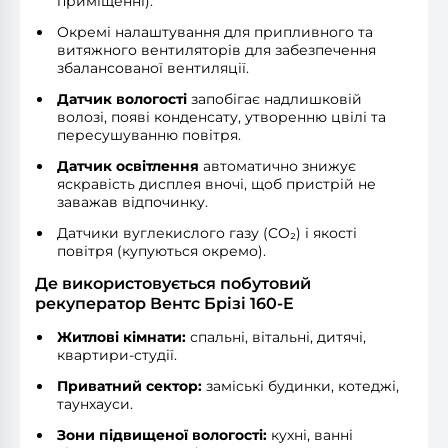
приміщенні).
Окремі налаштування для припливного та
витяжного вентиляторів для забезпечення
збалансованої вентиляції.
Датчик вологості
запобігає надлишковій
волозі, появі конденсату, утворенню цвілі та
пересушуванню повітря.
Датчик освітлення
автоматично знижує
яскравість дисплея вночі, щоб пристрій не
заважав відпочинку.
Датчики вуглекислого газу (CO₂) і якості
повітря (купуються окремо).
Де використовується побутовий
рекуператор Вентс Брізі 160-E
Житлові кімнати:
спальні, вітальні, дитячі,
квартири-студії.
Приватний сектор:
заміські будинки, котеджі,
таунхауси.
Зони підвищеної вологості:
кухні, ванні