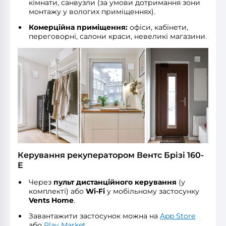
кімнати, санвузли (за умови дотримання зони
монтажу у вологих приміщеннях).
Комерційна приміщення:
офіси, кабінети,
переговорні, салони краси, невеликі магазини.
Керування рекуператором Вентс Брізі 160-
E
Через
пульт дистанційного керування
(у
комплекті) або
Wi-Fi
у мобільному застосунку
Vents Home
.
Завантажити застосунок можна на
App Store
або
Play Market
.