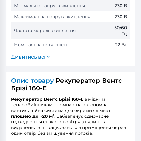
Мінімальна напруга живлення:
230 В
Максимальна напруга живлення:
230 В
50/60
Частота мережі живлення:
Гц
Номінальна потужність:
22 Вт
Дивитись всі
Опис товару
Рекуператор Вентс
Брізі 160-E
Рекуператор Вентс Брізі 160-E
з мідним
теплообмінником – компактна автономна
вентиляційна система для окремих кімнат
площею до ~20 м²
. Забезпечує одночасне
надходження свіжого повітря з вулиці та
видалення відпрацьованого з приміщення через
один отвір без змішування потоків.