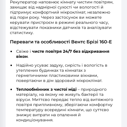
Рекуператор наповнює кімнату чистим повітрям,
захищає від надмірної сухості чи вологості й
підтримує комфортний мікроклімат, незалежно
від пори року. Через застосунок ви можете
керувати пристроєм в режимі реального часу,
відстежувати показники датчиків та аналізувати
статистику.
Переваги та особливості Вентс Брізі 160-E
Свіже і
чисте повітря 24/7 без відкривання
вікон
.
Надійно усуває задуху, сирість і вологість в
утеплених будинках та кімнатах з
герметичними пластиковими вікнами,
повертаючи в дім здоровий мікроклімат.
Теплообмінник з чистої міді
– природного
матеріалу, на якому не живуть бактерії та
віруси. Миттєво передає тепло від витяжного
повітря припливному, зберігаючи комфортну
температуру всередині кімнати, що суттєво
знижує витрати на опалення й
кондиціонування.