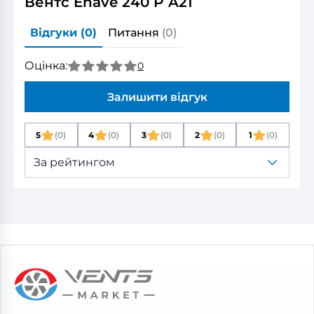
Вентс Enave 240 P A21
Відгуки
(0)
Питання
(0)
Оцінка:
0
Залишити відгук
5
(0)
4
(0)
3
(0)
2
(0)
1
(0)
За рейтингом