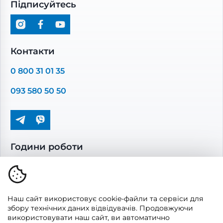
Підписуйтесь
Рекуператори
Вентиляційні установки
Промислова вентиляція
Комплектуючі вентиляції
Контакти
Повітропроводи та монтажні елементи
0 800 31 01 35
Решітки вентиляційні
093 580 50 50
Дверцята ревізійні
Кондиціонування та опалення
Години роботи
Пн-Пт: 08.00 - 17.00
Сб-Нд: вихідні
Наш сайт використовує cookie-файли та сервіси для
збору технічних даних відвідувачів. Продовжуючи
використовувати наш сайт, ви автоматично