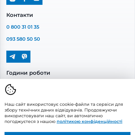
Промислова вентиляція
Комплектуючі вентиляції
Контакти
Повітропроводи та монтажні елементи
0 800 31 01 35
Решітки вентиляційні
093 580 50 50
Дверцята ревізійні
Кондиціонування та опалення
Години роботи
Пн-Пт: 08.00 - 17.00
Сб-Нд: вихідні
Наш сайт використовує cookie-файли та сервіси для
збору технічних даних відвідувачів. Продовжуючи
використовувати наш сайт, ви автоматично
погоджуєтеся з нашою
політикою конфіденційності
© 2026, Vents Market
Створено
UAITLAB