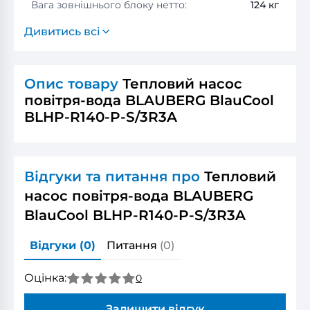
Вага зовнішнього блоку нетто:
124 кг
Дивитись всі
Опис товару
Тепловий насос
повітря-вода BLAUBERG BlauCool
BLHP‐R140‐P‐S/3R3A
Відгуки та питання про
Тепловий
насос повітря-вода BLAUBERG
BlauCool BLHP‐R140‐P‐S/3R3A
Відгуки
(0)
Питання
(0)
Оцінка:
0
Залишити відгук