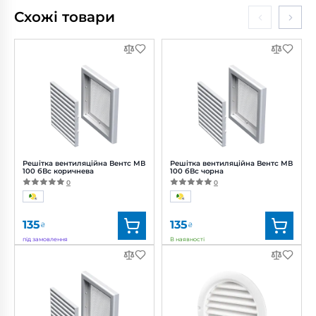
Схожі товари
Решітка вентиляційна Вентс МВ
Решітка вентиляційна Вентс МВ
100 бВс коричнева
100 бВс чорна
0
0
135
135
₴
₴
під замовлення
В наявності
Бренд:
Вентс
Бренд:
Вентс
Артикул:
0000222047
Артикул:
0000222057
Діаметр:
100 мм
Діаметр:
100 мм