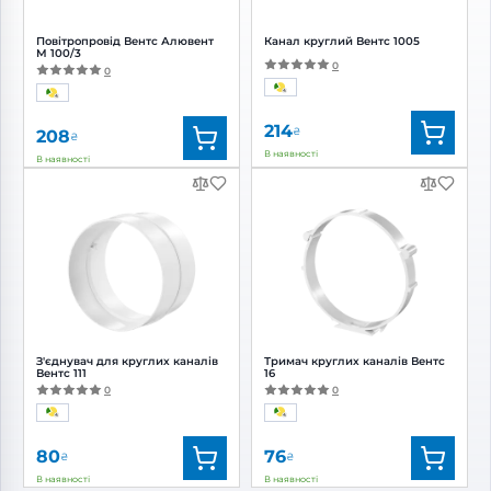
Повітропровід Вентс Алювент
Канал круглий Вентс 1005
М 100/3
0
0
214
₴
208
₴
В наявності
В наявності
Бренд:
Вентс
Бренд:
Вентс
Артикул:
0000219431
Артикул:
0687843997
Діаметр:
100 мм
Діаметр:
100 мм
З'єднувач для круглих каналів
Тримач круглих каналів Вентс
Вентс 111
16
0
0
80
76
₴
₴
В наявності
В наявності