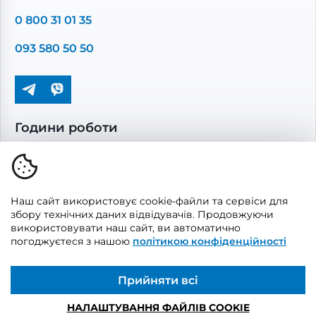
Повітропроводи та монтажні елементи
0 800 31 01 35
Решітки вентиляційні
093 580 50 50
Дверцята ревізійні
Кондиціонування та опалення
Години роботи
Пн-Пт: 08.00 - 17.00
Сб-Нд: вихідні
Наш сайт використовує cookie-файли та сервіси для
збору технічних даних відвідувачів. Продовжуючи
використовувати наш сайт, ви автоматично
погоджуєтеся з нашою
політикою конфіденційності
© 2026, Vents Market
Створено
UAITLAB
Прийняти всі
НАЛАШТУВАННЯ ФАЙЛІВ COOKIE