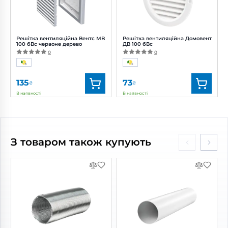
Решітка вентиляційна Вентс МВ
Решітка вентиляційна Домовент
100 бВс червоне дерево
ДВ 100 бВс
0
0
135
73
₴
₴
В наявності
В наявності
Бренд:
Вентс
Бренд:
Домовент
Артикул:
0000222049
Артикул:
0000227832
Діаметр:
100 мм
Діаметр:
100 мм
З товаром також купують