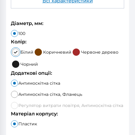
Всі характеристики
Діаметр, мм:
100
Колір:
Білий
Коричневий
Червоне дерево
Чорний
Додаткові опції:
Антимоскітна сітка
Антимоскітна сітка, Фланець
Регулятор витрати повітря, Антимоскітна сітка
Матеріал корпусу:
Пластик