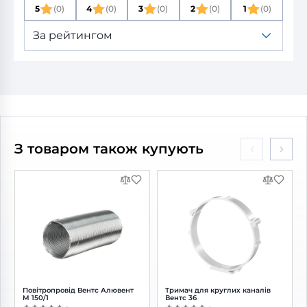
5
(0)
4
(0)
3
(0)
2
(0)
1
(0)
За рейтингом
З товаром також купують
Повітропровід Вентс Алювент
Тримач для круглих каналів
М 150/1
Вентс 36