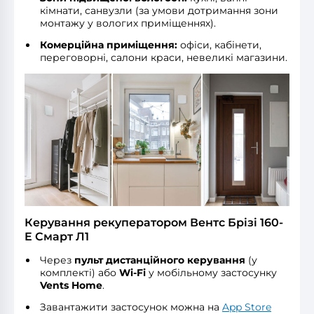
кімнати, санвузли (за умови дотримання зони
монтажу у вологих приміщеннях).
Комерційна приміщення:
офіси, кабінети,
переговорні, салони краси, невеликі магазини.
Керування рекуператором Вентс Брізі 160-
E Смарт Л1
Через
пульт дистанційного керування
(у
комплекті) або
Wi-Fi
у мобільному застосунку
Vents Home
.
Завантажити застосунок можна на
App Store