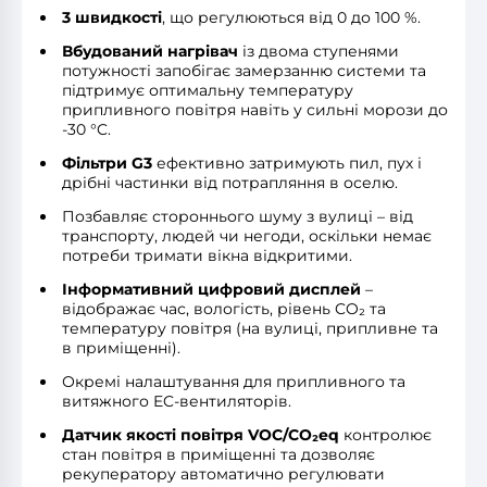
3 швидкості
, що регулюються від 0 до 100 %.
Вбудований нагрівач
із двома ступенями
потужності запобігає замерзанню системи та
підтримує оптимальну температуру
припливного повітря навіть у сильні морози до
-30 °C.
Фільтри G3
ефективно затримують пил, пух і
дрібні частинки від потрапляння в оселю.
Позбавляє стороннього шуму з вулиці – від
транспорту, людей чи негоди, оскільки немає
потреби тримати вікна відкритими.
Інформативний цифровий дисплей
–
відображає час, вологість, рівень CO₂ та
температуру повітря (на вулиці, припливне та
в приміщенні).
Окремі налаштування для припливного та
витяжного EC-вентиляторів.
Датчик якості повітря VOC/CO₂eq
контролює
стан повітря в приміщенні та дозволяє
рекуператору автоматично регулювати