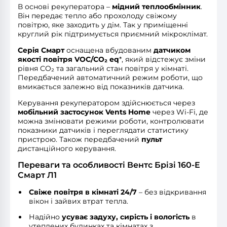
В основі рекуператора –
мідний теплообмінник
.
Він передає тепло або прохолоду свіжому
повітрю, яке заходить у дім. Так у приміщенні
круглий рік підтримується приємний мікроклімат.
Серія Смарт
оснащена вбудованим
датчиком
якості повітря VOC/CO₂ eq
*, який відстежує зміни
рівня CO₂ та загальний стан повітря у кімнаті.
Передбачений автоматичний режим роботи, що
вмикається залежно від показників датчика.
Керування рекуператором здійснюється через
мобільний застосунок Vents Home
через Wi-Fi, де
можна змінювати режими роботи, контролювати
показники датчиків і переглядати статистику
пристрою. Також передбачений
пульт
дистанційного керування.
Переваги та особливості Вентс Брізі 160-E
Смарт Л1
Свіже повітря в кімнаті 24/7
– без відкривання
вікон і зайвих втрат тепла.
Надійно
усуває задуху, сирість і вологість
в
утеплених будинках та кімнатах з