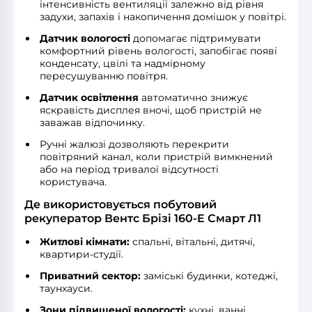
інтенсивність вентиляції залежно від рівня
задухи, запахів і накопичення домішок у повітрі.
Датчик вологості
допомагає підтримувати
комфортний рівень вологості, запобігає появі
конденсату, цвілі та надмірному
пересушуванню повітря.
Датчик освітлення
автоматично знижує
яскравість дисплея вночі, щоб пристрій не
заважав відпочинку.
Ручні жалюзі дозволяють перекрити
повітряний канал, коли пристрій вимкнений
або на період тривалої відсутності
користувача.
Де використовується побутовий
рекуператор Вентс Брізі 160-E Смарт Л1
Житлові кімнати:
спальні, вітальні, дитячі,
квартири-студії.
Приватний сектор:
заміські будинки, котеджі,
таунхауси.
Зони підвищеної вологості:
кухні, ванні