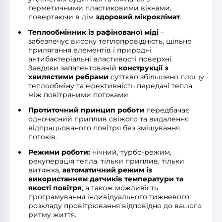
герметичними пластиковими вікнами,
повертаючи в дім
здоровий мікроклімат
.
Теплообмінник із рафінованої міді
–
забезпечує високу теплопровідність, щільне
прилягання елементів і природні
антибактеріальні властивості поверхні.
Завдяки запатентованій
конструкції з
хвилястими ребрами
суттєво збільшено площу
теплообміну та ефективність передачі тепла
між повітряними потоками.
Протиточний принцип роботи
передбачає
одночасний приплив свіжого та видалення
відпрацьованого повітря без змішування
потоків.
Режими роботи:
нічний, турбо-режим,
рекуперація тепла, тільки приплив, тільки
витяжка,
автоматичний режим із
використанням датчиків температури та
якості повітря
, а також можливість
програмування індивідуального тижневого
розкладу провітрювання відповідно до вашого
ритму життя.