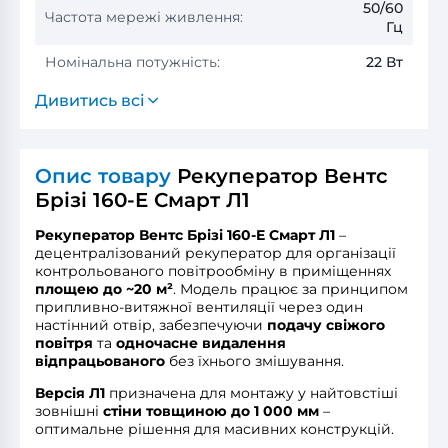
50/60
Частота мережі живлення:
Гц
Номінальна потужність:
22 Вт
Дивитись всі
Опис товару
Рекуператор Вентс
Брізі 160-E Смарт Л1
Рекуператор Вентс Брізі 160-E Смарт Л1
–
децентралізований рекуператор для організації
контрольованого повітрообміну в приміщеннях
площею до ~20 м²
. Модель працює за принципом
припливно-витяжної вентиляції через один
настінний отвір, забезпечуючи
подачу свіжого
повітря
та
одночасне видалення
відпрацьованого
без їхнього змішування.
Версія Л1
призначена для монтажу у найтовстіші
зовнішні
стіни товщиною до 1 000 мм
–
оптимальне рішення для масивних конструкцій.