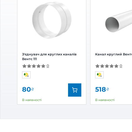
Відгуки та питання про
Реду
Відгуки
(0)
Питання
(0)
0
Оцінка:
5
(0)
4
(0)
3
(0)
2
(0)
1
(0)