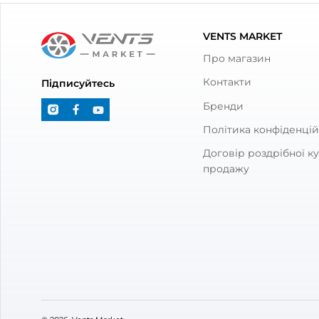
З товаром також куп
З'єднувач для круглих каналів
Канал
Вентс 111
0