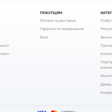
ують
 круглий Вентс 1015
Тримач круглих каналів
0
0