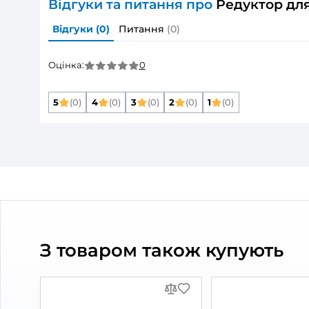
Розмір повітропроводу, який приєднуєть
Матеріал корпусу:
Захист від зворотньої тяги:
Колір:
Тип елементу:
Тип повітропроводу:
Дивитись всі
Опис товару
Редуктор для к