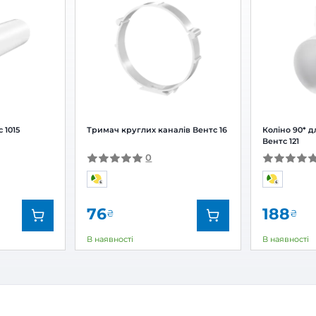
ктор для круглих каналів Вентс 611
Залишити
За рейтингом