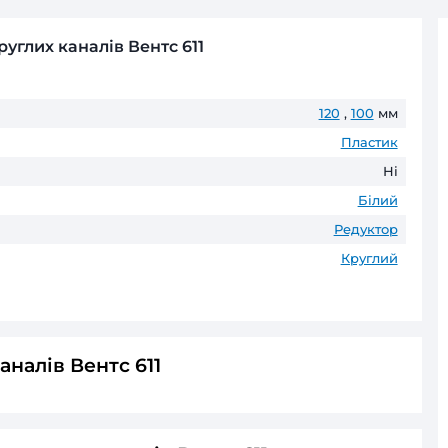
Безготівковий розрахунок д
Оплата частинами
ПриватБанк
до 6 пл
ГАРАНТІЯ ТА ПОВЕРНЕНН
До 60 місяців* офіційної гаранті
* Гарантійні терміни можуть відрізнятис
ктор для круглих каналів Вентс 611