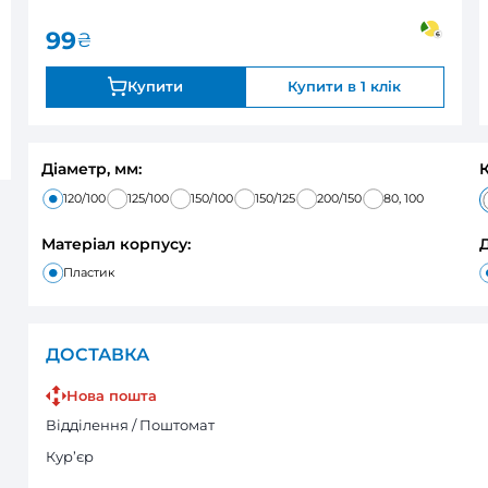
0
В наявності
Оцінка:
99
₴
Купити
Діаметр, мм:
120/100
125/100
150/100
150/12
Матеріал корпусу:
Пластик