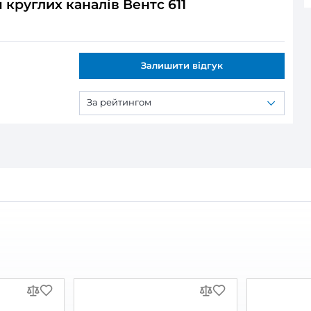
ся:
руглих каналів Вентс 611