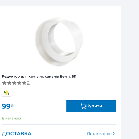
ля юридичних та фізичних осіб
Я
ї від виробника. Обмін та повернення товару впродов
я залежно від продукту. Точні дані гарантійного терміну зазна