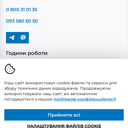
Повітропроводи та монтажні елементи
0 800 31 01 35
Решітки вентиляційні
093 580 50 50
Дверцята ревізійні
Кондиціонування та опалення
Години роботи
Пн-Пт: 08.00 - 17.00
Сб-Нд: вихідні
Наш сайт використовує cookie-файли та сервіси для
збору технічних даних відвідувачів. Продовжуючи
використовувати наш сайт, ви автоматично
погоджуєтеся з нашою
політикою конфіденційності
© 2026, Vents Market
Створено
UAITLAB
Прийняти всі
НАЛАШТУВАННЯ ФАЙЛІВ COOKIE