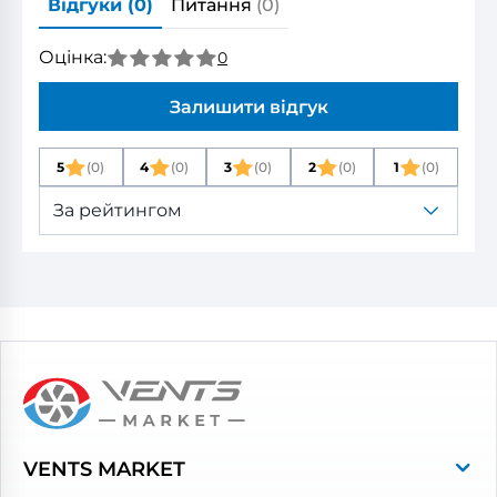
Відгуки
(0)
Питання
(0)
Оцінка:
0
Залишити відгук
5
(0)
4
(0)
3
(0)
2
(0)
1
(0)
За рейтингом
VENTS MARKET