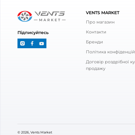
Діаметр анемостата має відповідати діаме
Скільки анемостатів та точок по
Кількість точок подачі та витяжки повіт
Кожна точка – це один анемостат.
Для кім
Який розмір анемостату потрібе
Підберіть розмір підключення до вашого п
комерційних систем з більшою витратою. 
Металевий чи пластиковий анем
Пластикові клапани легші та дешевші, ме
Чи можна регулювати потік пові
Так, центральний диск можна повертати 
Чи можна використовувати один і
Так, багато моделей виконують функції я