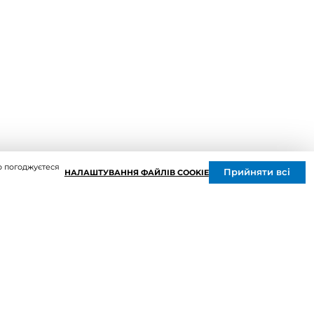
Решітки вентиляційні
Дверцята ревізійні
Кондиціонування та опалення