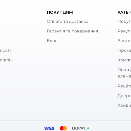
тру повітропроводу/вентиляційному отвору. У каталозі
трібно?
ря залежить від площі, кількості та призначення при
нат площею 50 м² або більше рекомендовано два пов
н?
овітропроводу. 100 мм – є стандартним для більшості 
Якщо ви не впевнені, перевірте діаметр повітропров
остат – що краще?
талеві – міцніші і кращі для комерційних приміщен
тря через стельовий анемостат?
для збільшення або обмеження потоку повітря.
 той самий анемостат як для припливу, т
к припливної, так і витяжної вентиляції. Окремо для