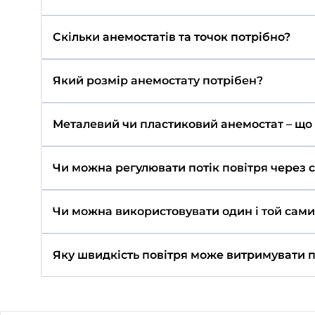
Часті питання про Ан
Чим анемостат відрізняється від
Анемостат має рухомий центральний елеме
Що означає маркування ВР, ВРФ
ВР – припливно-витяжний анемостат Вент
Чим серія А відрізняється від АМ
А – пластиковий корпус, легкий, доступни
Як обрати діаметр анемостата?