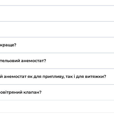
емостати - Розмір повітр
 звичайної решітки?
нт, що регулює потік повітря – можна змінювати інт
, ПРФ?
с з розпірними лапками, без фланця, ВРФ – з флан
?
й за ціною. АМ – корпус зі сталі з полімерним покри