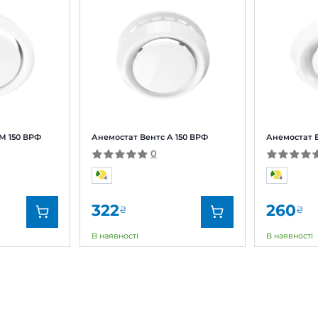
 фільтри:
остат Вентс АМ 150 ВРФ
Анемостат Вентс А 150
0
0