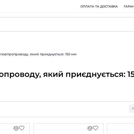
остати
Розмір повітропроводу, який приєднується: 150 мм
повітропроводу, який при
вання: