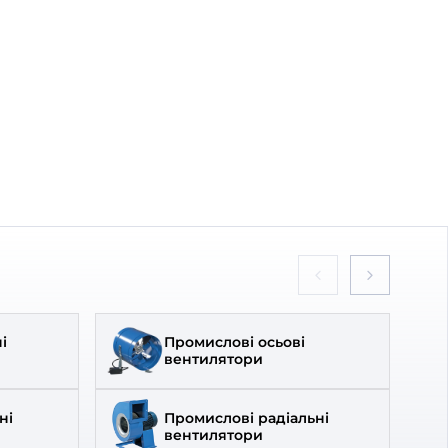
260
₴
В наявності
Вентс
Бренд:
Вентс
0000221565
Артикул:
0000221537
150 мм
Діаметр:
150 мм