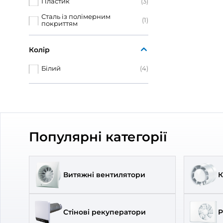
125
(3)
51
150
(4)
під 
200
(2)
Брен
Арти
Діам
Матеріал корпусу
Пластик
(3)
Сталь із полімерним
(1)
покриттям
Колір
Білий
(4)