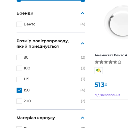
Обрані
Ціна, грн
-
ОК
Бренди
Вентс
(4)
Розмір повітропроводу,
який приєднується
Анем
80
(2)
100
(3)