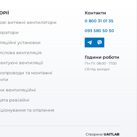
 представлені стандартні розміри: 80, 100, 125, 150,
міщень. У великих або вологих кімнатах може знадоб
ітряні клапани для тихої роботи системи.
побутових установок, тоді як 125 мм, 150 мм та 200 
оду та підберіть відповідний розмір.
нях або середовищах з високою вологістю.
ак і для витяжки?
 припливної вентиляції доступні спеціальні анемост