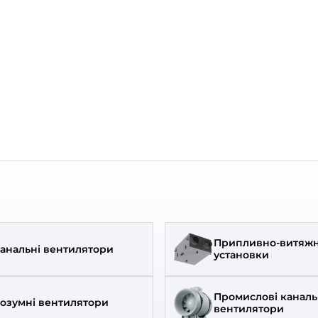
3
322
₴
₴
замовлення
В наявності
д:
Вентс
Бренд:
кул:
0000226289
Артикул:
етр:
150 мм
Діаметр: