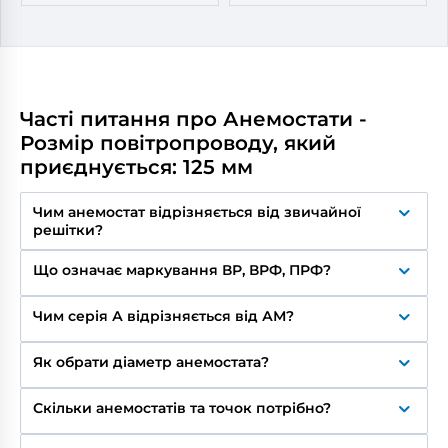
Часті питання про Анемостати -
Розмір повітропроводу, який
приєднується: 125 мм
Чим анемостат відрізняється від звичайної
решітки?
Анемостат має рухомий центральний елемент, що
Що означає маркування ВР, ВРФ, ПРФ?
регулює потік повітря – можна змінювати
інтенсивність припливу/витяжки на місці. Решітка
ВР – припливно-витяжний анемостат Вентс з
ж дає фіксований потік.
Чим серія А відрізняється від АМ?
розпірними лапками, без фланця, ВРФ – з фланцем
для з'єднання з повітропроводом. ПРФ –
А – пластиковий корпус, легкий, доступний за
припливний з фланцем.
Як обрати діаметр анемостата?
ціною. АМ – корпус зі сталі з полімерним
покриттям, міцний і довговічний.
Діаметр анемостата має відповідати діаметру
Скільки анемостатів та точок потрібно?
повітропроводу/вентиляційному отвору. У
каталозі представлені стандартні розміри: 80, 100,
Кількість точок подачі та витяжки повітря