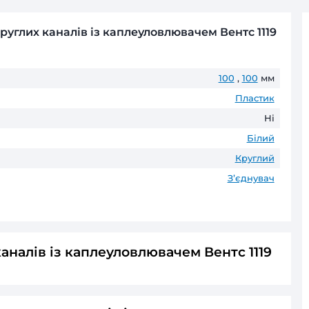
Безготівковий розрахунок д
Оплата частинами
ПриватБанк
до 6 пл
ГАРАНТІЯ ТА ПОВЕРНЕНН
До 60 місяців* офіційної гаранті
* Гарантійні терміни можуть відрізнятис
нувач для круглих каналів із каплеуловлюв