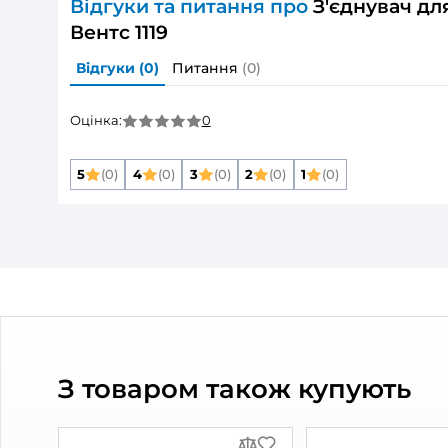
Розмір повітропроводу, який приєднуєть
Матеріал корпусу:
Захист від зворотньої тяги:
Колір:
Тип повітропроводу:
Тип елементу:
Дивитись всі
Опис товару
З'єднувач для 