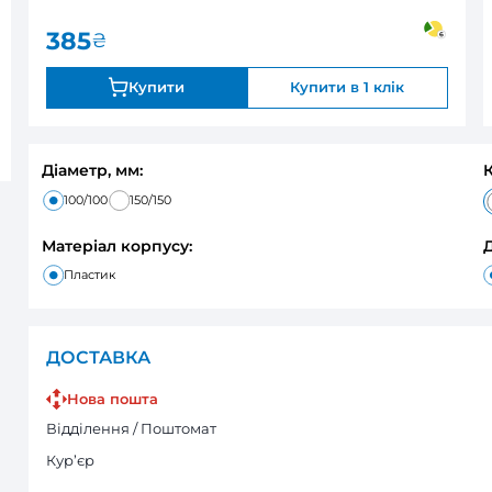
0
В наявності
Оцінка:
385
₴
Купити
Діаметр, мм:
100/100
150/150
Матеріал корпусу:
Пластик