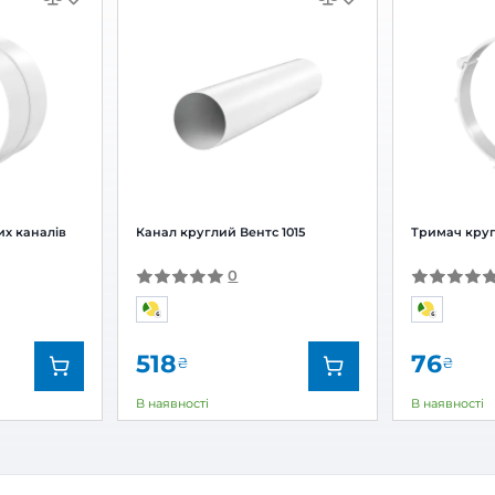
нувач для круглих каналів із капл
Залишити
За рейтингом