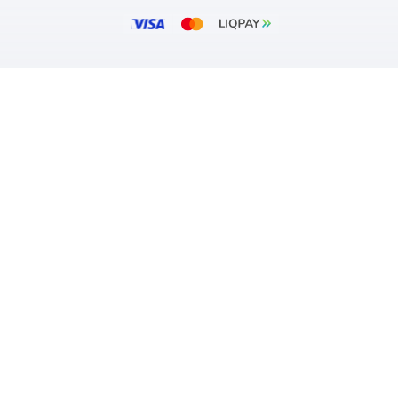
518
₴
₴
вності
В наявності
:
Вентс
Бренд:
ул:
0000225362
Артикул:
0
тр:
100 мм
Діаметр:
ARKET
ПОКУПЦЯМ
зин
Оплата та дос
Гарантія та п
Блог