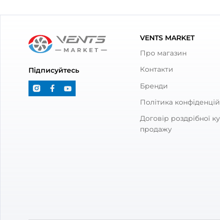
З товаром також куп
Канальний вентилятор
З'єдн
Домовент ТТ 100
Вентс 
0