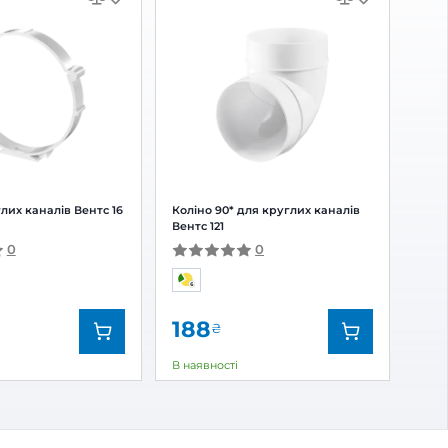
еуловлювачем
 відгук