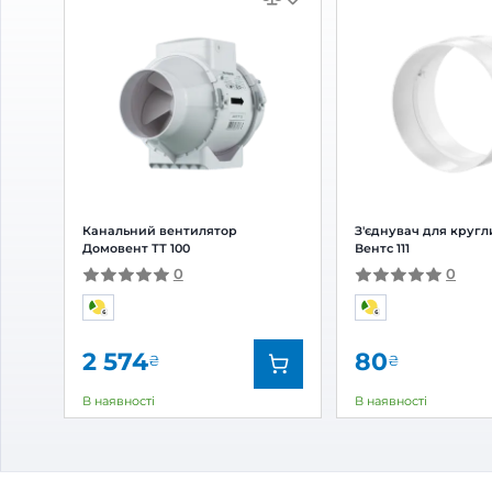
Відгуки та питання про
З'єд
Вентс 1119
Відгуки
(0)
Питання
(0)
0
Оцінка:
5
(0)
4
(0)
3
(0)
2
(0)
1
(0)