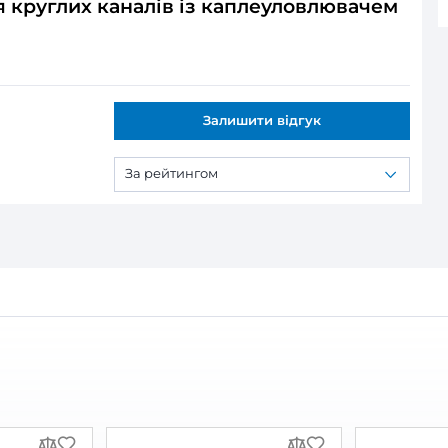
ся:
круглих каналів із каплеуловлюваче