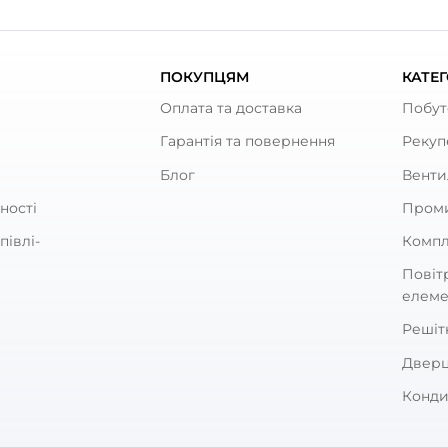
ують
увач для круглих каналів
Канал круглий Вентс 10
111
0
0