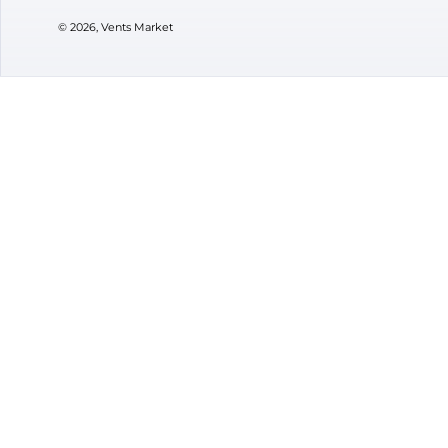
2 574
80
₴
В наявності
В ная
Бренд:
Домовент
Бренд
Артикул:
0687957518
Артик
Діаметр:
100 мм
Діаме
Потужність:
21, 33 Вт
Рівень шуму:
27, 36 дБ(А)
VENTS M
Про мага
Контакти
Підписуйтесь
Бренди