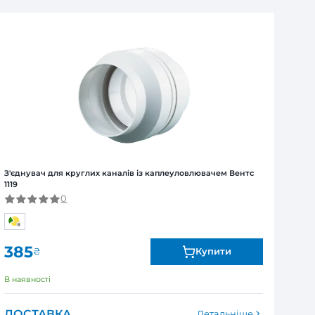
ля юридичних та фізичних осіб
Я
ї від виробника. Обмін та повернення товару впродов
я залежно від продукту. Точні дані гарантійного терміну зазна
ачем Вентс 1119