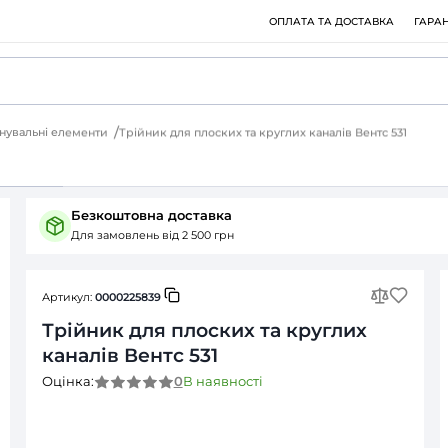
 елементи
З'єднувальні елементи
Трійник для плоских та к
Питання (0)
Безкоштовна доставка
Для замовлень від 2 500 грн
Артикул:
0000225839
Трійник для плоских 
каналів Вентс 531