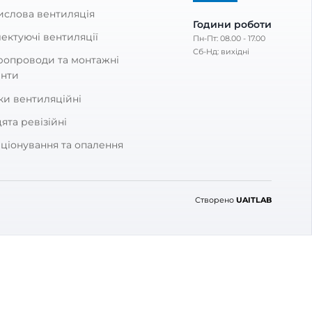
 Вентс 531
 відгук
КАТЕГОРІЇ