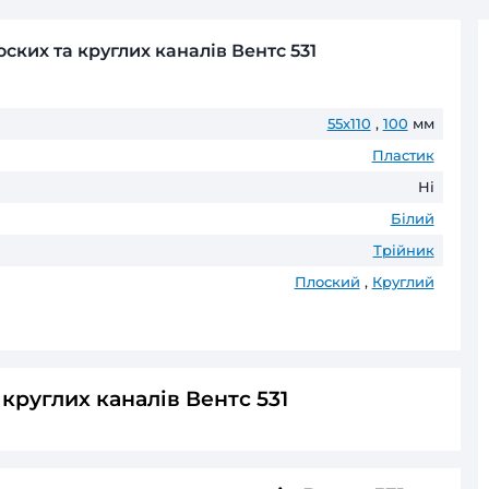
Безготівковий розрахунок д
Оплата частинами
ПриватБанк
до 6 пл
ГАРАНТІЯ ТА ПОВЕРНЕНН
До 60 місяців* офіційної гаранті
* Гарантійні терміни можуть відрізнятис
ник для плоских та круглих каналів Вентс 