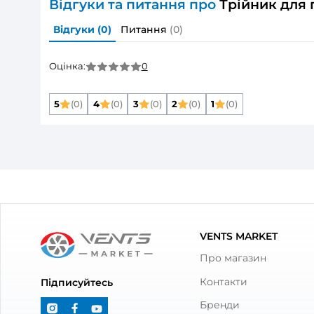
Розмір повітропроводу, який приєднуєть
Матеріал корпусу:
Захист від зворотньої тяги:
Колір:
Тип елементу:
Тип повітропроводу:
Дивитись всі
Опис товару
Трійник для пл