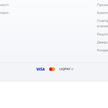
ник для плоских та круглих каналів
Залишити
За рейтингом
ARKET
ПОКУПЦЯМ