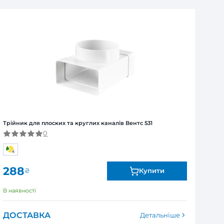
ля юридичних та фізичних осіб
Я
ї від виробника. Обмін та повернення товару впродов
я залежно від продукту. Точні дані гарантійного терміну зазна
531