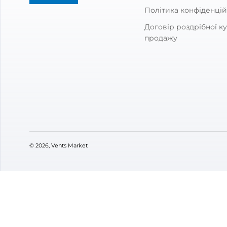
Відгуки та питання про
Трій
Відгуки
(0)
Питання
(0)
0
Оцінка:
5
(0)
4
(0)
3
(0)
2
(0)
1
(0)
VENTS M