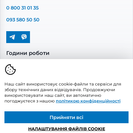
Повітропроводи та монтажні елементи
0 800 31 01 35
Решітки вентиляційні
093 580 50 50
Дверцята ревізійні
Кондиціонування та опалення
Години роботи
Пн-Пт: 08.00 - 17.00
Сб-Нд: вихідні
Наш сайт використовує cookie-файли та сервіси для
збору технічних даних відвідувачів. Продовжуючи
використовувати наш сайт, ви автоматично
погоджуєтеся з нашою
політикою конфіденційності
© 2026, Vents Market
Створено
UAITLAB
Прийняти всі
НАЛАШТУВАННЯ ФАЙЛІВ COOKIE