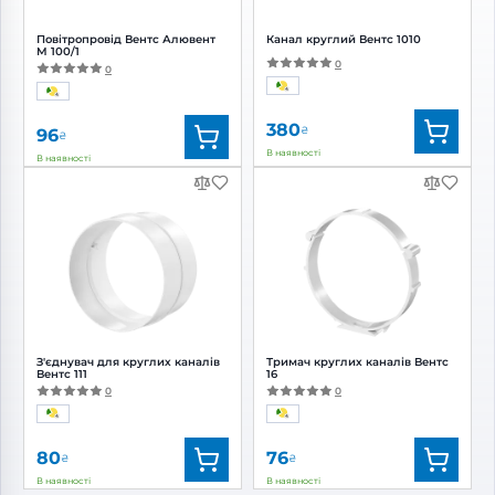
Повітропровід Вентс Алювент
Канал круглий Вентс 1010
М 100/1
0
0
380
₴
96
₴
В наявності
В наявності
Бренд:
Вентс
Бренд:
Вентс
Артикул:
0000219427
Артикул:
0000224929
Діаметр:
100 мм
Діаметр:
100 мм
З'єднувач для круглих каналів
Тримач круглих каналів Вентс
Вентс 111
16
0
0
80
76
₴
₴
В наявності
В наявності