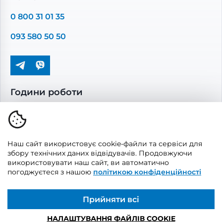
Повітропроводи та монтажні елементи
0 800 31 01 35
Решітки вентиляційні
093 580 50 50
Дверцята ревізійні
Кондиціонування та опалення
Години роботи
Пн-Пт: 08.00 - 17.00
Сб-Нд: вихідні
Наш сайт використовує cookie-файли та сервіси для
збору технічних даних відвідувачів. Продовжуючи
використовувати наш сайт, ви автоматично
погоджуєтеся з нашою
політикою конфіденційності
© 2026, Vents Market
Створено
UAITLAB
Прийняти всі
НАЛАШТУВАННЯ ФАЙЛІВ COOKIE