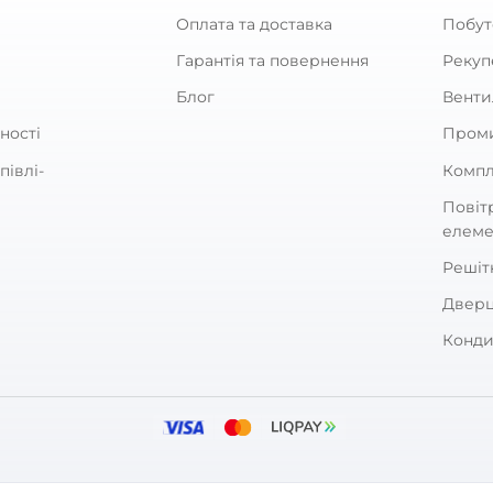
увач для круглих каналів
З'єднувач для круглих к
 4143
зворотним клапаном Вен
0
0
7
287
₴
₴