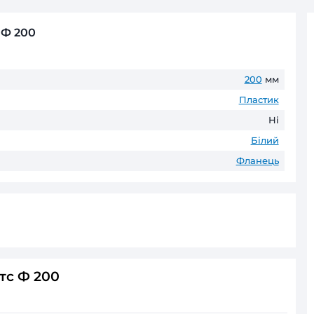
Безготівковий розрахунок д
Оплата частинами
ПриватБанк
до 6 пл
ГАРАНТІЯ ТА ПОВЕРНЕНН
До 60 місяців* офіційної гаранті
* Гарантійні терміни можуть відрізнятис
ець Вентс Ф 200