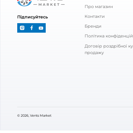
Канальний вентилятор Вентс ТТ
З'єдн
ПРО 200
Вентс
0
6 223
13
₴