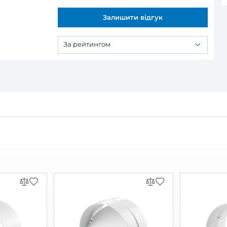
ся:
 Ф 200
нець Вентс Ф 200