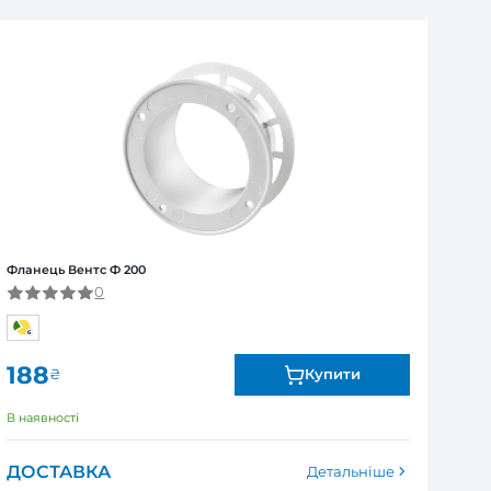
ля юридичних та фізичних осіб
Я
ї від виробника. Обмін та повернення товару впродов
я залежно від продукту. Точні дані гарантійного терміну зазна