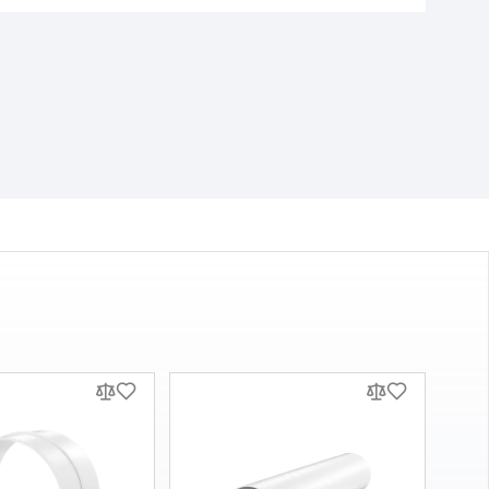
200
мм
Пластик
Ні
Білий
Фланець
Фланець Вентс Ф 200
0
188
₴
В наявності
ДОСТАВКА