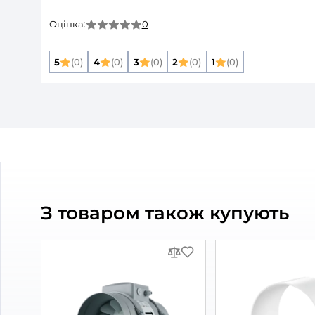
Розмір повітропроводу, який приєднуєть
Матеріал корпусу:
Захист від зворотньої тяги:
Колір:
Тип елементу:
Опис товару
Фланець Вентс
Відгуки та питання про
Фла
Відгуки
(0)
Питання
(0)