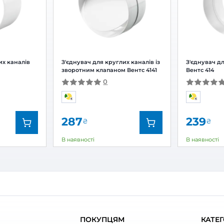
Залишити
За рейтингом
ують