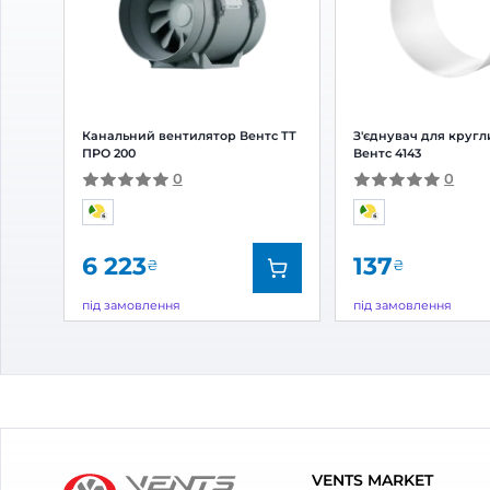
0
Оцінка:
5
(0)
4
(0)
3
(0)
2
(0)
1
(0)
З товаром також куп