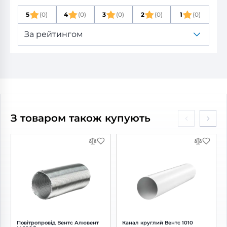
5
(0)
4
(0)
3
(0)
2
(0)
1
(0)
За рейтингом
З товаром також купують
Повітропровід Вентс Алювент
Канал круглий Вентс 1010