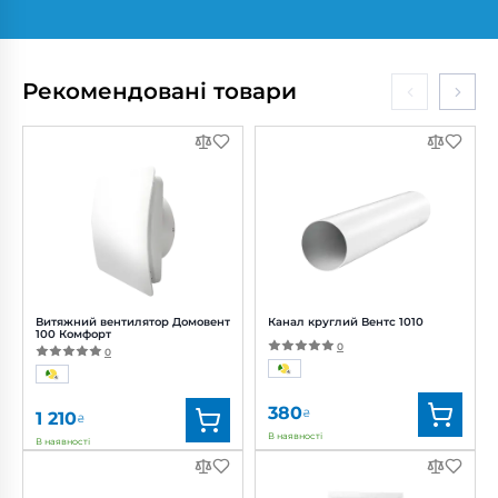
Бренд:
Вентс
Бренд:
Вентс
Артикул:
0688299771
Артикул:
0000227227
Діаметр:
200 мм
Діаметр:
250 мм
Рекомендовані товари
Потужність:
82, 101, 113 Вт
Потужність:
194 Вт
Рівень
Рівень
шуму:
37, 40, 42 дБ(А)
шуму:
50 дБ(А)
Витяжний вентилятор Домовент
Канал круглий Вентс 1010
100 Комфорт
0
0
380
₴
1 210
₴
В наявності
В наявності
Бренд:
Домовент
Бренд:
Вентс