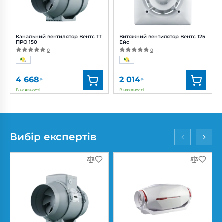
Рівень
Рівень
шуму:
11, 18, 21 дБ(А)
шуму:
37 дБ(А)
Канальний вентилятор Вентс ТТ
Витяжний вентилятор Вентс 125
ПРО 150
Ейс
0
0
4 668
2 014
₴
₴
В наявності
В наявності
Бренд:
Вентс
Бренд:
Вентс
Артикул:
0687908677
Артикул:
0688226023
Діаметр:
150 мм
Діаметр:
125 мм
Вибір експертів
Потужність:
42, 50 Вт
Потужність:
17 Вт
Рівень
Рівень шуму:
32 дБ(А)
шуму:
32, 44 дБ(А)