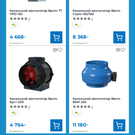
Канальний вентилятор Вентс ТТ
Канальний вентилятор Вентс
ПРО 150
Стрім 150/160
0
0
4 668
8 368
₴
₴
В наявності
В наявності
Бренд:
Вентс
Бренд:
Вентс
Артикул:
0687908677
Артикул:
0688317113
Діаметр:
150 мм
Діаметр:
160/150 мм
Потужність:
42, 50 Вт
Потужність:
25, 46, 51 Вт
Рівень
Рівень
шуму:
32, 44 дБ(А)
шуму:
20, 26, 33 дБ(А)
Канальний вентилятор Вентс
Канальний вентилятор Вентс
Буст 200
ВКМ 250
0
0
4 764
11 180
₴
₴
В наявності
В наявності