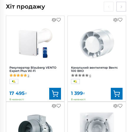
Хіт продажу
Рекуператор Blauberg VENTO
Канальний вентилятор Вентс
Expert Plus Wi-Fi
100 ВКО
2
0
17 495
1 399
₴
₴
В наявності
В наявності
Бренд:
Blauberg
Бренд:
Вентс
Артикул:
0688239836
Артикул:
0000215598
Діаметр:
160 мм
Діаметр:
100 мм
Потужність:
3.61, 4.15, 5.20 Вт
Потужність:
14 Вт