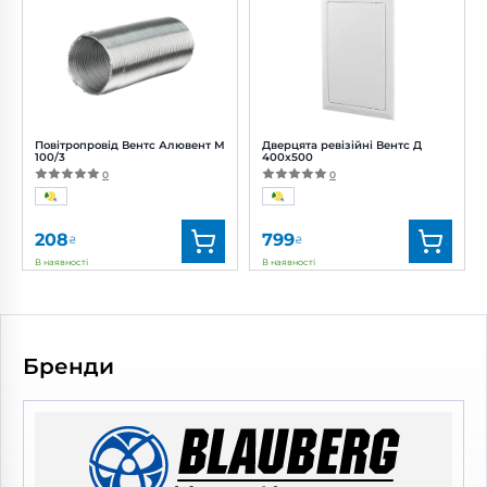
Артикул:
0688554077
Артикул:
0000224929
Діаметр:
100 мм
Діаметр:
100 мм
Потужність:
2 Вт
Рівень шуму:
22 дБ(А)
Повітропровід Вентс Алювент М
Дверцята ревізійні Вентс Д
100/3
400x500
0
0
208
799
₴
₴
В наявності
В наявності
Бренд:
Вентс
Бренд:
Вентс
Артикул:
0000219431
Артикул:
0687826756
Діаметр:
100 мм
Бренди