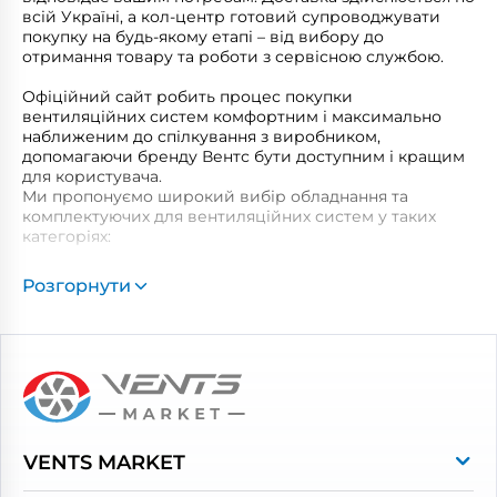
всій Україні, а кол-центр готовий супроводжувати
покупку на будь-якому етапі – від вибору до
отримання товару та роботи з сервісною службою.
Офіційний сайт робить процес покупки
вентиляційних систем комфортним і максимально
наближеним до спілкування з виробником,
допомагаючи бренду Вентс бути доступним і кращим
для користувача.
Ми пропонуємо широкий вибір обладнання та
комплектуючих для вентиляційних систем у таких
категоріях:
Побутові витяжні вентилятори
Розгорнути
Рекуператори
Вентиляційні установки
Промислова вентиляція
Повітропроводи та монтажні елементи
Решітки вентиляційні
VENTS MARKET
Дверцята ревізійні