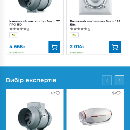
Рівень
Рівень
шуму:
11, 18, 21 дБ(А)
шуму:
37 дБ(А)
Канальний вентилятор Вентс ТТ
Витяжний вентилятор Вентс 125
ПРО 150
Ейс
0
0
4 668
2 014
₴
₴
В наявності
В наявності
Бренд:
Вентс
Бренд:
Вентс
Артикул:
0687908677
Артикул:
0688226023
Діаметр:
150 мм
Діаметр:
125 мм
Вибір експертів
Потужність:
42, 50 Вт
Потужність:
17 Вт
Рівень
Рівень шуму:
32 дБ(А)
шуму:
32, 44 дБ(А)