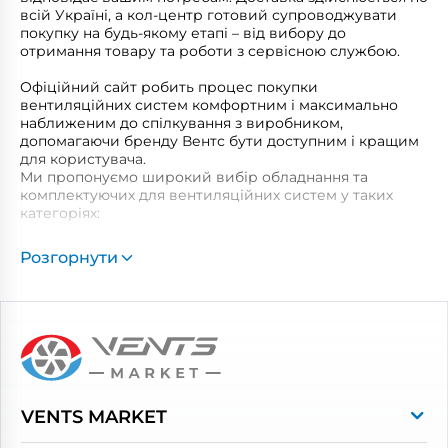
всій Україні, а кол-центр готовий супроводжувати
покупку на будь-якому етапі – від вибору до
отримання товару та роботи з сервісною службою.
Офіційний сайт робить процес покупки
вентиляційних систем комфортним і максимально
наближеним до спілкування з виробником,
допомагаючи бренду Вентс бути доступним і кращим
для користувача.
Ми пропонуємо широкий вибір обладнання та
комплектуючих для вентиляційних систем у таких
категоріях:
Побутові витяжні вентилятори
Розгорнути
Рекуператори
Вентиляційні установки
Промислова вентиляція
Повітропроводи та монтажні елементи
Решітки вентиляційні
VENTS MARKET
Дверцята ревізійні