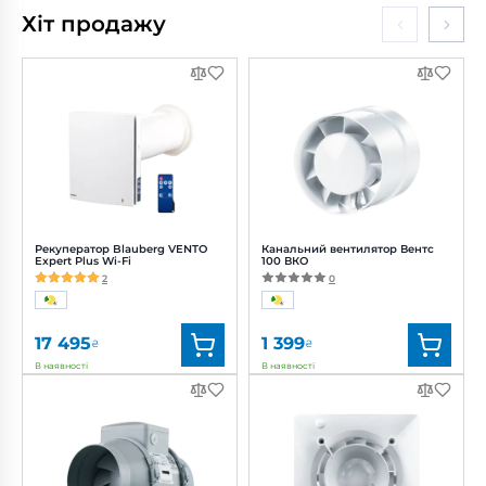
Хіт продажу
Рекуператор Blauberg VENTO
Канальний вентилятор Вентс
Expert Plus Wi-Fi
100 ВКО
2
0
17 495
1 399
₴
₴
В наявності
В наявності
Бренд:
Blauberg
Бренд:
Вентс
Артикул:
0688239836
Артикул:
0000215598
Діаметр:
160 мм
Діаметр:
100 мм
Потужність:
3.61, 4.15, 5.20 Вт
Потужність:
14 Вт