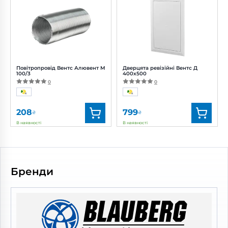
Артикул:
0688554077
Артикул:
0000224929
Діаметр:
100 мм
Діаметр:
100 мм
Потужність:
2 Вт
Рівень шуму:
22 дБ(А)
Повітропровід Вентс Алювент М
Дверцята ревізійні Вентс Д
100/3
400x500
0
0
208
799
₴
₴
В наявності
В наявності
Бренд:
Вентс
Бренд:
Вентс
Артикул:
0000219431
Артикул:
0687826756
Діаметр:
100 мм
Бренди