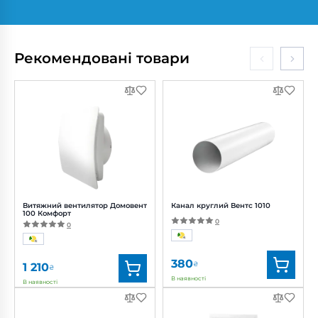
Бренд:
Вентс
Бренд:
Вентс
Артикул:
0688299771
Артикул:
0000227227
Діаметр:
200 мм
Діаметр:
250 мм
Рекомендовані товари
Потужність:
82, 101, 113 Вт
Потужність:
194 Вт
Рівень
Рівень
шуму:
37, 40, 42 дБ(А)
шуму:
50 дБ(А)
Витяжний вентилятор Домовент
Канал круглий Вентс 1010
100 Комфорт
0
0
380
₴
1 210
₴
В наявності
В наявності
Бренд:
Домовент
Бренд:
Вентс