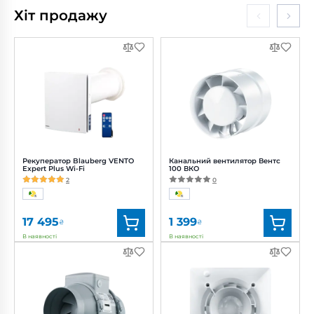
Хіт продажу
Рекуператор Blauberg VENTO
Канальний вентилятор Вентс
Expert Plus Wi-Fi
100 ВКО
2
0
17 495
1 399
₴
₴
В наявності
В наявності
Бренд:
Blauberg
Бренд:
Вентс
Артикул:
0688239836
Артикул:
0000215598
Діаметр:
160 мм
Діаметр:
100 мм
Потужність:
3.61, 4.15, 5.20 Вт
Потужність:
14 Вт