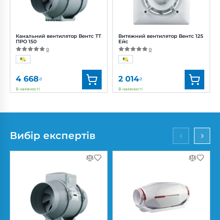
Рівень
Рівень
шуму:
11, 18, 21 дБ(А)
шуму:
37 дБ(А)
Канальний вентилятор Вентс ТТ
Витяжний вентилятор Вентс 125
ПРО 150
Ейс
0
0
4 668
2 014
₴
₴
В наявності
В наявності
Бренд:
Вентс
Бренд:
Вентс
Артикул:
0687908677
Артикул:
0688226023
Діаметр:
150 мм
Діаметр:
125 мм
Вибір експертів
Потужність:
42, 50 Вт
Потужність:
17 Вт
Рівень
Рівень шуму:
32 дБ(А)
шуму:
32, 44 дБ(А)