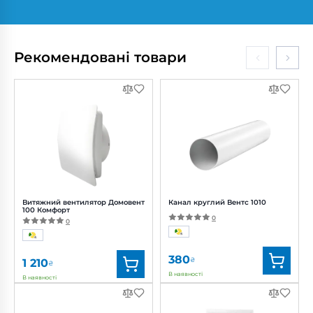
Бренд:
Вентс
Бренд:
Вентс
Артикул:
0688299771
Артикул:
0000227227
Діаметр:
200 мм
Діаметр:
250 мм
Рекомендовані товари
Потужність:
82, 101, 113 Вт
Потужність:
194 Вт
Рівень
Рівень
шуму:
37, 40, 42 дБ(А)
шуму:
50 дБ(А)
Витяжний вентилятор Домовент
Канал круглий Вентс 1010
100 Комфорт
0
0
380
₴
1 210
₴
В наявності
В наявності
Бренд:
Домовент
Бренд:
Вентс