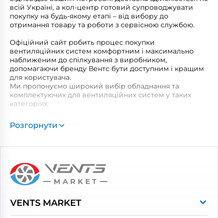
всій Україні, а кол-центр готовий супроводжувати
покупку на будь-якому етапі – від вибору до
отримання товару та роботи з сервісною службою.
Офіційний сайт робить процес покупки
вентиляційних систем комфортним і максимально
наближеним до спілкування з виробником,
допомагаючи бренду Вентс бути доступним і кращим
для користувача.
Ми пропонуємо широкий вибір обладнання та
комплектуючих для вентиляційних систем у таких
категоріях:
Побутові витяжні вентилятори
Розгорнути
Рекуператори
Вентиляційні установки
Промислова вентиляція
Повітропроводи та монтажні елементи
Решітки вентиляційні
VENTS MARKET
Дверцята ревізійні