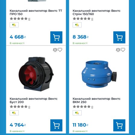
Канальний вентилятор Вентс ТТ
Канальний вентилятор Вентс
ПРО 150
Стрім 150/160
0
0
4 668
8 368
₴
₴
В наявності
В наявності
Бренд:
Вентс
Бренд:
Вентс
Артикул:
0687908677
Артикул:
0688317113
Діаметр:
150 мм
Діаметр:
160/150 мм
Потужність:
42, 50 Вт
Потужність:
25, 46, 51 Вт
Рівень
Рівень
шуму:
32, 44 дБ(А)
шуму:
20, 26, 33 дБ(А)
Канальний вентилятор Вентс
Канальний вентилятор Вентс
Буст 200
ВКМ 250
0
0
4 764
11 180
₴
₴
В наявності
В наявності