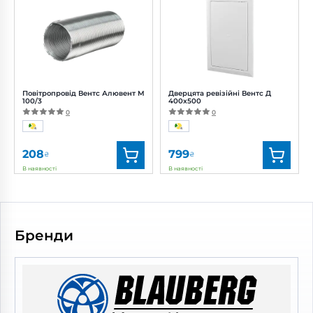
Артикул:
0688554077
Артикул:
0000224929
Діаметр:
100 мм
Діаметр:
100 мм
Потужність:
2 Вт
Рівень шуму:
22 дБ(А)
Повітропровід Вентс Алювент М
Дверцята ревізійні Вентс Д
100/3
400x500
0
0
208
799
₴
₴
В наявності
В наявності
Бренд:
Вентс
Бренд:
Вентс
Артикул:
0000219431
Артикул:
0687826756
Діаметр:
100 мм
Бренди