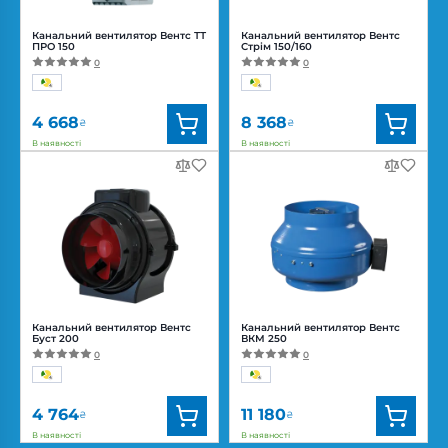
Канальний вентилятор Вентс ТТ
Канальний вентилятор Вентс
ПРО 150
Стрім 150/160
0
0
4 668
8 368
₴
₴
В наявності
В наявності
Бренд:
Вентс
Бренд:
Вентс
Артикул:
0687908677
Артикул:
0688317113
Діаметр:
150 мм
Діаметр:
160/150 мм
Потужність:
42, 50 Вт
Потужність:
25, 46, 51 Вт
Рівень
Рівень
шуму:
32, 44 дБ(А)
шуму:
20, 26, 33 дБ(А)
Канальний вентилятор Вентс
Канальний вентилятор Вентс
Буст 200
ВКМ 250
0
0
4 764
11 180
₴
₴
В наявності
В наявності