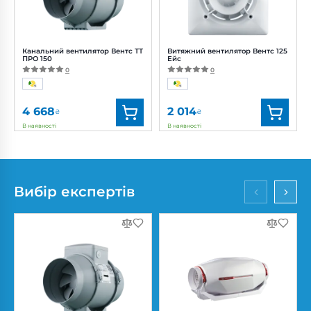
Рівень
Рівень
шуму:
11, 18, 21 дБ(А)
шуму:
37 дБ(А)
Канальний вентилятор Вентс ТТ
Витяжний вентилятор Вентс 125
ПРО 150
Ейс
0
0
4 668
2 014
₴
₴
В наявності
В наявності
Бренд:
Вентс
Бренд:
Вентс
Артикул:
0687908677
Артикул:
0688226023
Діаметр:
150 мм
Діаметр:
125 мм
Вибір експертів
Потужність:
42, 50 Вт
Потужність:
17 Вт
Рівень
Рівень шуму:
32 дБ(А)
шуму:
32, 44 дБ(А)