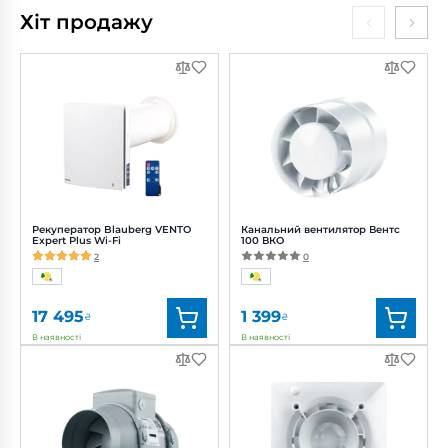
Хіт продажу
Рекуператор Blauberg VENTO
Канальний вентилятор Вентс
Expert Plus Wi-Fi
100 ВКО
2
0
17 495
1 399
₴
₴
В наявності
В наявності
Бренд:
Blauberg
Бренд:
Вентс
Артикул:
0688239836
Артикул:
0000215598
Діаметр:
160 мм
Діаметр:
100 мм
Потужність:
3.61, 4.15, 5.20 Вт
Потужність:
14 Вт