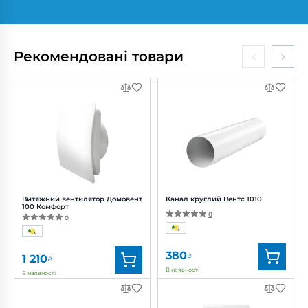
Бренд:
Вентс
Бренд:
Вентс
Артикул:
0688299771
Артикул:
0000227227
Діаметр:
200 мм
Діаметр:
250 мм
Рекомендовані товари
Потужність:
82, 101, 113 Вт
Потужність:
194 Вт
Рівень
Рівень
шуму:
37, 40, 42 дБ(А)
шуму:
50 дБ(А)
Витяжний вентилятор Домовент
Канал круглий Вентс 1010
100 Комфорт
0
0
380
₴
1 210
₴
В наявності
В наявності
Бренд:
Домовент
Бренд:
Вентс