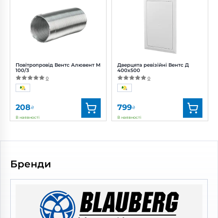
Артикул:
0688554077
Артикул:
0000224929
Діаметр:
100 мм
Діаметр:
100 мм
Потужність:
2 Вт
Рівень шуму:
22 дБ(А)
Повітропровід Вентс Алювент М
Дверцята ревізійні Вентс Д
100/3
400x500
0
0
208
799
₴
₴
В наявності
В наявності
Бренд:
Вентс
Бренд:
Вентс
Артикул:
0000219431
Артикул:
0687826756
Діаметр:
100 мм
Бренди