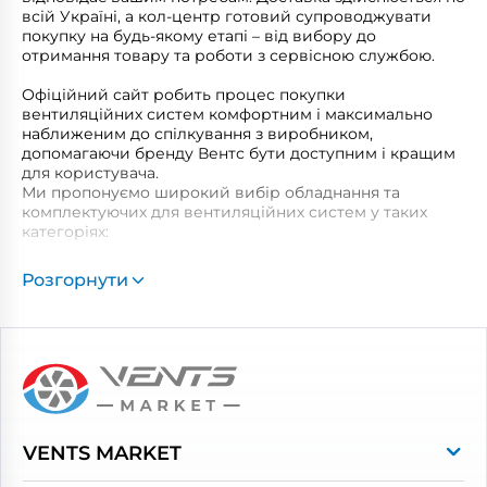
всій Україні, а кол-центр готовий супроводжувати
покупку на будь-якому етапі – від вибору до
отримання товару та роботи з сервісною службою.
Офіційний сайт робить процес покупки
вентиляційних систем комфортним і максимально
наближеним до спілкування з виробником,
допомагаючи бренду Вентс бути доступним і кращим
для користувача.
Ми пропонуємо широкий вибір обладнання та
комплектуючих для вентиляційних систем у таких
категоріях:
Побутові витяжні вентилятори
Розгорнути
Рекуператори
Вентиляційні установки
Промислова вентиляція
Повітропроводи та монтажні елементи
Решітки вентиляційні
VENTS MARKET
Дверцята ревізійні