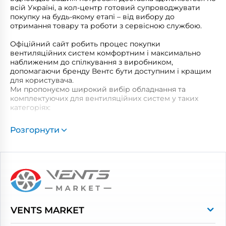
всій Україні, а кол-центр готовий супроводжувати
покупку на будь-якому етапі – від вибору до
отримання товару та роботи з сервісною службою.
Офіційний сайт робить процес покупки
вентиляційних систем комфортним і максимально
наближеним до спілкування з виробником,
допомагаючи бренду Вентс бути доступним і кращим
для користувача.
Ми пропонуємо широкий вибір обладнання та
комплектуючих для вентиляційних систем у таких
категоріях:
Побутові витяжні вентилятори
Розгорнути
Рекуператори
Вентиляційні установки
Промислова вентиляція
Повітропроводи та монтажні елементи
Решітки вентиляційні
VENTS MARKET
Дверцята ревізійні