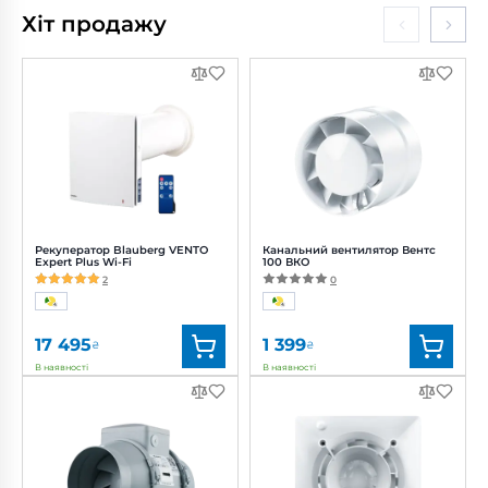
Хіт продажу
Рекуператор Blauberg VENTO
Канальний вентилятор Вентс
Expert Plus Wi-Fi
100 ВКО
2
0
17 495
1 399
₴
₴
В наявності
В наявності
Бренд:
Blauberg
Бренд:
Вентс
Артикул:
0688239836
Артикул:
0000215598
Діаметр:
160 мм
Діаметр:
100 мм
Потужність:
3.61, 4.15, 5.20 Вт
Потужність:
14 Вт