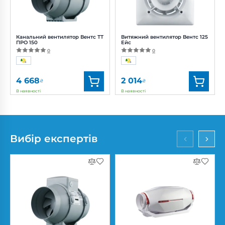
Рівень
Рівень
шуму:
11, 18, 21 дБ(А)
шуму:
37 дБ(А)
Канальний вентилятор Вентс ТТ
Витяжний вентилятор Вентс 125
ПРО 150
Ейс
0
0
4 668
2 014
₴
₴
В наявності
В наявності
Бренд:
Вентс
Бренд:
Вентс
Артикул:
0687908677
Артикул:
0688226023
Діаметр:
150 мм
Діаметр:
125 мм
Вибір експертів
Потужність:
42, 50 Вт
Потужність:
17 Вт
Рівень
Рівень шуму:
32 дБ(А)
шуму:
32, 44 дБ(А)