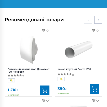
Бренд:
Вентс
Бренд:
Вентс
Артикул:
0688299771
Артикул:
0000227227
Діаметр:
200 мм
Діаметр:
250 мм
Рекомендовані товари
Потужність:
82, 101, 113 Вт
Потужність:
194 Вт
Рівень
Рівень
шуму:
37, 40, 42 дБ(А)
шуму:
50 дБ(А)
Витяжний вентилятор Домовент
Канал круглий Вентс 1010
100 Комфорт
0
0
380
₴
1 210
₴
В наявності
В наявності
Бренд:
Домовент
Бренд:
Вентс