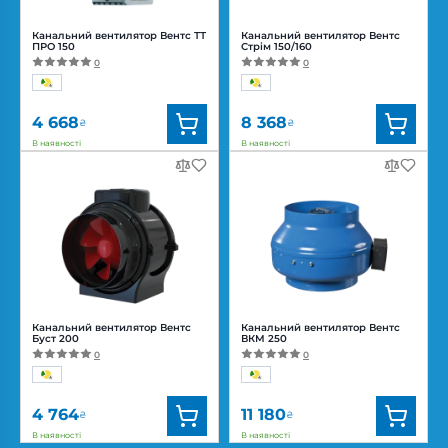
Канальний вентилятор Вентс ТТ
Канальний вентилятор Вентс
ПРО 150
Стрім 150/160
0
0
4 668
8 368
₴
₴
В наявності
В наявності
Бренд:
Вентс
Бренд:
Вентс
Артикул:
0687908677
Артикул:
0688317113
Діаметр:
150 мм
Діаметр:
160/150 мм
Потужність:
42, 50 Вт
Потужність:
25, 46, 51 Вт
Рівень
Рівень
шуму:
32, 44 дБ(А)
шуму:
20, 26, 33 дБ(А)
Канальний вентилятор Вентс
Канальний вентилятор Вентс
Буст 200
ВКМ 250
0
0
4 764
11 180
₴
₴
В наявності
В наявності