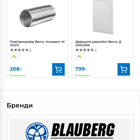
Артикул:
0688554077
Артикул:
0000224929
Діаметр:
100 мм
Діаметр:
100 мм
Потужність:
2 Вт
Рівень шуму:
22 дБ(А)
Повітропровід Вентс Алювент М
Дверцята ревізійні Вентс Д
100/3
400x500
0
0
208
799
₴
₴
В наявності
В наявності
Бренд:
Вентс
Бренд:
Вентс
Артикул:
0000219431
Артикул:
0687826756
Діаметр:
100 мм
Бренди